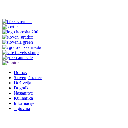
Domov
Slovenj Gradec
Doživetja
Dogodki
Nastanitve
Kulinarika
Informacije
Trgovina