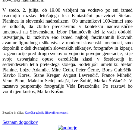
V sredo, 2. julija, ob 19.00 vabljeni na vodstvo po eni izmed
osrednjih razstav letošnjega leta Fantastični prasvetovi Štefana
Planinca in slovenski nadrealizem. Ob umetnikovi 100-letnici smo
se odločili, da zbirko predstavimo v kontekstu nadrealistične
umetnosti na Slovenskem. Izbor Planinčevih del iz vseh obdobij
ustvarjanja, ki razkriva eno izmed najbolj fascinantnih likovnih
avantur figuralnega slikarstva v moderni slovenski umetnosti, smo
dopolnili z deli dvanajstih slovenskih slikarjev, fotografov in kiparja
iz generacije pred drugo svetovno vojno in povojne generacije, ki je
svoje ustvarjalne opuse osrediščila zlasti v šestdesetih in
sedemdesetih letih preteklega stoletja. Sodelujoči umetniki: Štefan
Planinc, Lojze Adamlje, Mire Cetin, Peter Černé, Boris Gabrščik,
Slavko Kores, Stane Kregar, Avgust Lavrenčič, France Mihelič,
Veno Pilon, Maksim Sedej mlajši, Ive Šubič, Marko Šuštaršič. V
razstavo pospremijo fotografije Vida Brezočnika. Po razstavi bo
vodil njen kustos, Marko Košan.
Besedilo in slika:
Koroška galerija likovnih umetnosti
Seznam dogodkov