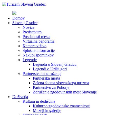
Domov
Slovenj Gradec
Novice
Predstavitev
Posebnosti mesta
Virtualna panorama
Kamera v živo
Splošne informacije
Nakupi spominkov
Legende
Legenda o Slovenj Gradcu
Legendi o Uršlji gori
Partnerstva in združenja
Partnerska mesta
Zelena shema slovenskega turizma
Partnerstvo za Pohorje
Združenje zgodovinskih mest Slovenije
Doživetja
Kultura in dediščina
Kulturno zgodovinske znamenitosti
Muzeji in galerije