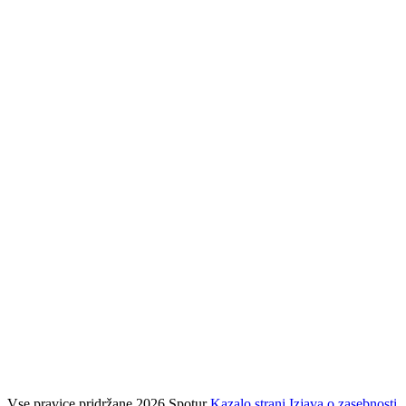
Vse pravice pridržane 2026 Spotur
Kazalo strani
Izjava o zasebnosti