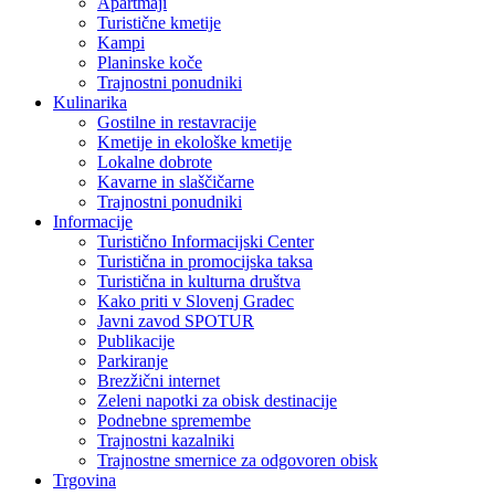
Apartmaji
Turistične kmetije
Kampi
Planinske koče
Trajnostni ponudniki
Kulinarika
Gostilne in restavracije
Kmetije in ekološke kmetije
Lokalne dobrote
Kavarne in slaščičarne
Trajnostni ponudniki
Informacije
Turistično Informacijski Center
Turistična in promocijska taksa
Turistična in kulturna društva
Kako priti v Slovenj Gradec
Javni zavod SPOTUR
Publikacije
Parkiranje
Brezžični internet
Zeleni napotki za obisk destinacije
Podnebne spremembe
Trajnostni kazalniki
Trajnostne smernice za odgovoren obisk
Trgovina