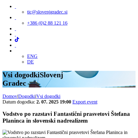
tic@slovenjgradec.si
+386 (0)2 88 121 16
ENG
DE
Vsi dogodki
Slovenj
Gradec
Domov
|
Dogodki
|
Vsi dogodki
Datum dogodka:
2. 07. 2025 19:00
Export event
Vodstvo po razstavi Fantastični prasvetovi Štefana
Planinca in slovenski nadrealizem