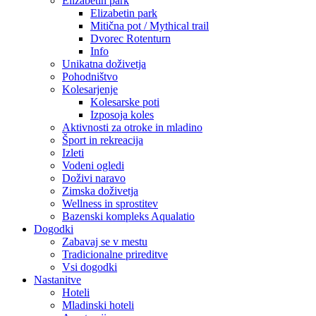
Elizabetin park
Elizabetin park
Mitična pot / Mythical trail
Dvorec Rotenturn
Info
Unikatna doživetja
Pohodništvo
Kolesarjenje
Kolesarske poti
Izposoja koles
Aktivnosti za otroke in mladino
Šport in rekreacija
Izleti
Vodeni ogledi
Doživi naravo
Zimska doživetja
Wellness in sprostitev
Bazenski kompleks Aqualatio
Dogodki
Zabavaj se v mestu
Tradicionalne prireditve
Vsi dogodki
Nastanitve
Hoteli
Mladinski hoteli