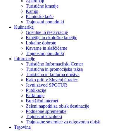
Apartmaji
Turistične kmetije
Kampi
Planinske koče
Trajnostni ponudniki
Kulinarika
Gostilne in restavracije
Kmetije in ekološke kmetije
Lokalne dobrote
Kavarne in slaščičarne
Trajnostni ponudniki
Informacije
Turistično Informacijski Center
Turistična in promocijska taksa
Turistična in kulturna društva
Kako priti v Slovenj Gradec
Javni zavod SPOTUR
Publikacije
Parkiranje
Brezžični internet
Zeleni napotki za obisk destinacije
Podnebne spremembe
Trajnostni kazalniki
Trajnostne smernice za odgovoren obisk
Trgovina