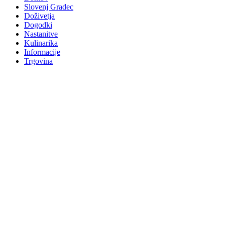
Slovenj Gradec
Doživetja
Dogodki
Nastanitve
Kulinarika
Informacije
Trgovina