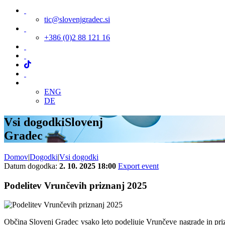
tic@slovenjgradec.si
+386 (0)2 88 121 16
ENG
DE
Vsi dogodki
Slovenj
Gradec
Domov
|
Dogodki
|
Vsi dogodki
Datum dogodka:
2. 10. 2025 18:00
Export event
Podelitev Vrunčevih priznanj 2025
Občina Slovenj Gradec vsako leto podeljuje Vrunčeve nagrade in pri