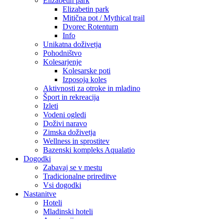
Elizabetin park
Elizabetin park
Mitična pot / Mythical trail
Dvorec Rotenturn
Info
Unikatna doživetja
Pohodništvo
Kolesarjenje
Kolesarske poti
Izposoja koles
Aktivnosti za otroke in mladino
Šport in rekreacija
Izleti
Vodeni ogledi
Doživi naravo
Zimska doživetja
Wellness in sprostitev
Bazenski kompleks Aqualatio
Dogodki
Zabavaj se v mestu
Tradicionalne prireditve
Vsi dogodki
Nastanitve
Hoteli
Mladinski hoteli