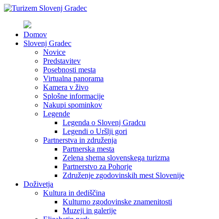
Domov
Slovenj Gradec
Novice
Predstavitev
Posebnosti mesta
Virtualna panorama
Kamera v živo
Splošne informacije
Nakupi spominkov
Legende
Legenda o Slovenj Gradcu
Legendi o Uršlji gori
Partnerstva in združenja
Partnerska mesta
Zelena shema slovenskega turizma
Partnerstvo za Pohorje
Združenje zgodovinskih mest Slovenije
Doživetja
Kultura in dediščina
Kulturno zgodovinske znamenitosti
Muzeji in galerije