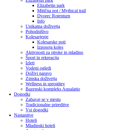
Elizabetin park
Elizabetin park
Mitična pot / Mythical trail
Dvorec Rotenturn
Info
Unikatna doživetja
Pohodništvo
Kolesarjenje
Kolesarske poti
Izposoja koles
Aktivnosti za otroke in mladino
Šport in rekreacija
Izleti
Vodeni ogledi
Doživi naravo
Zimska doživetja
Wellness in sprostitev
Bazenski kompleks Aqualatio
Dogodki
Zabavaj se v mestu
Tradicionalne prireditve
Vsi dogodki
Nastanitve
Hoteli
Mladinski hoteli