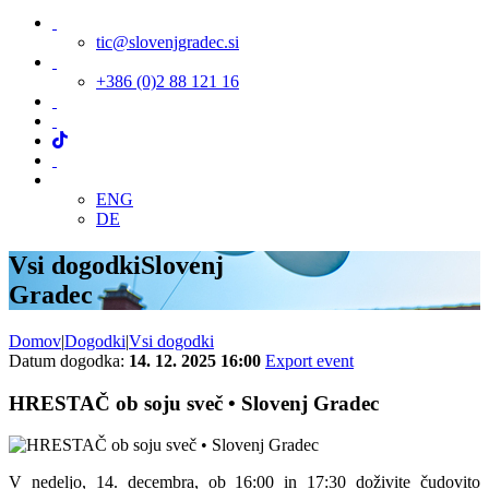
tic@slovenjgradec.si
+386 (0)2 88 121 16
ENG
DE
Vsi dogodki
Slovenj
Gradec
Domov
|
Dogodki
|
Vsi dogodki
Datum dogodka:
14. 12. 2025 16:00
Export event
HRESTAČ ob soju sveč • Slovenj Gradec
V nedeljo, 14. decembra, ob 16:00 in 17:30 doživite čudovito