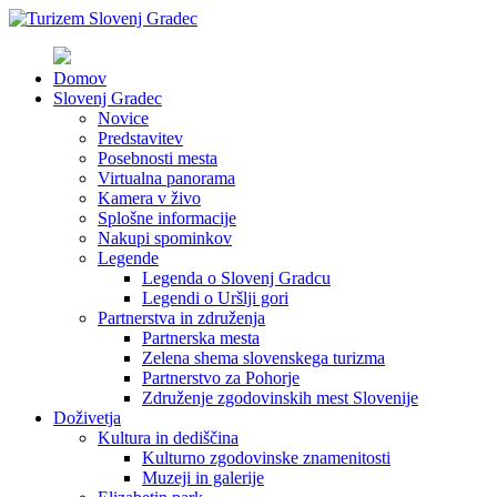
Domov
Slovenj Gradec
Novice
Predstavitev
Posebnosti mesta
Virtualna panorama
Kamera v živo
Splošne informacije
Nakupi spominkov
Legende
Legenda o Slovenj Gradcu
Legendi o Uršlji gori
Partnerstva in združenja
Partnerska mesta
Zelena shema slovenskega turizma
Partnerstvo za Pohorje
Združenje zgodovinskih mest Slovenije
Doživetja
Kultura in dediščina
Kulturno zgodovinske znamenitosti
Muzeji in galerije