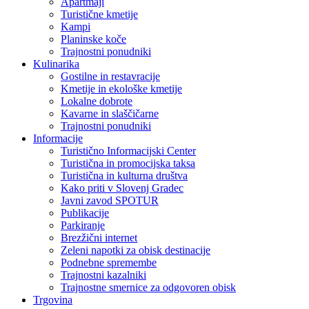
Apartmaji
Turistične kmetije
Kampi
Planinske koče
Trajnostni ponudniki
Kulinarika
Gostilne in restavracije
Kmetije in ekološke kmetije
Lokalne dobrote
Kavarne in slaščičarne
Trajnostni ponudniki
Informacije
Turistično Informacijski Center
Turistična in promocijska taksa
Turistična in kulturna društva
Kako priti v Slovenj Gradec
Javni zavod SPOTUR
Publikacije
Parkiranje
Brezžični internet
Zeleni napotki za obisk destinacije
Podnebne spremembe
Trajnostni kazalniki
Trajnostne smernice za odgovoren obisk
Trgovina