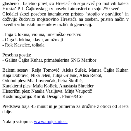
glasbeno - baletno pravljico Hrestač ob soju sveč po motivih baleta
Hrestač P. I. Čajkovskega v posebni atmosferi ob soju 250 sveč.
Gledalci skozi poseben interaktiven pristop "stopijo v pravljico" in
doživijo čudovito mojstrovino Hrestača na oseben, pristen način v
izvedbi vrhunskih umetnikov različnih generacij.
- Inga Ulokina, violina, umetniško vodstvo
- Olga Ulokina, klavir, aranžmaji
- Rok Kastelec, tolkala
Posebna gostja:
- Galina Čajka Kuhar, primabalerina SNG Maribor
Baletni sestav: Relja Tomović, Aleks Sušek, Marisa Čajka Kuhar,
Kaja Dobravc, Nika Jelen, Julija Grilanc, Alisa Rebol,
Odobni ples: Mia Lovrenčak, Petra Škoflić,
Karakterni ples: Maša Kolšek, Anastasia Shreider
Historični ples: Natalia Vasiljeva, Mitja Vaupotič
Kostumografija: Karrik Design, Flame&Co
Predstava traja 45 minut in je primerna za družine z otroci od 3 leta
dalje.
Nakup vstopnic:
www.mojekarte.si