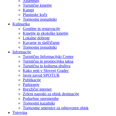
Apartmaji
Turistične kmetije
Kampi
Planinske koče
Trajnostni ponudniki
Kulinarika
Gostilne in restavracije
Kmetije in ekološke kmetije
Lokalne dobrote
Kavarne in slaščičarne
Trajnostni ponudniki
Informacije
Turistično Informacijski Center
Turistična in promocijska taksa
Turistična in kulturna društva
Kako priti v Slovenj Gradec
Javni zavod SPOTUR
Publikacije
Parkiranje
Brezžični internet
Zeleni napotki za obisk destinacije
Podnebne spremembe
Trajnostni kazalniki
Trajnostne smernice za odgovoren obisk
Trgovina