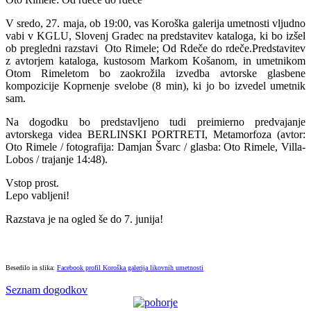
V sredo, 27. maja, ob 19:00, vas Koroška galerija umetnosti vljudno
vabi v KGLU, Slovenj Gradec na predstavitev kataloga, ki bo izšel
ob pregledni razstavi Oto Rimele; Od Rdeče do rdeče.Predstavitev
z avtorjem kataloga, kustosom Markom Košanom, in umetnikom
Otom Rimeletom bo zaokrožila izvedba avtorske glasbene
kompozicije Koprnenje svelobe (8 min), ki jo bo izvedel umetnik
sam.
Na dogodku bo predstavljeno tudi preimierno predvajanje
avtorskega videa BERLINSKI PORTRETI, Metamorfoza (avtor:
Oto Rimele / fotografija: Damjan Švarc / glasba: Oto Rimele, Villa-
Lobos / trajanje 14:48).
Vstop prost.
Lepo vabljeni!
Razstava je na ogled še do 7. junija!
Besedilo in slika:
Facebook profil Koroška galerija likovnih umetnosti
Seznam dogodkov