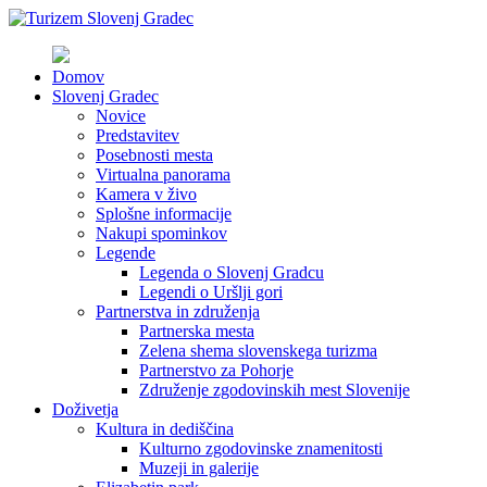
Domov
Slovenj Gradec
Novice
Predstavitev
Posebnosti mesta
Virtualna panorama
Kamera v živo
Splošne informacije
Nakupi spominkov
Legende
Legenda o Slovenj Gradcu
Legendi o Uršlji gori
Partnerstva in združenja
Partnerska mesta
Zelena shema slovenskega turizma
Partnerstvo za Pohorje
Združenje zgodovinskih mest Slovenije
Doživetja
Kultura in dediščina
Kulturno zgodovinske znamenitosti
Muzeji in galerije