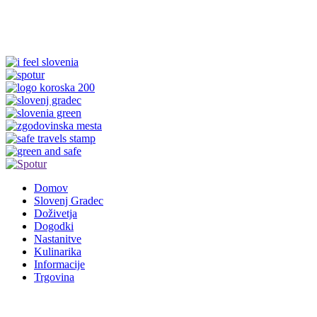
Domov
Slovenj Gradec
Doživetja
Dogodki
Nastanitve
Kulinarika
Informacije
Trgovina