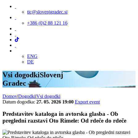
tic@slovenjgradec.si
+386 (0)2 88 121 16
ENG
DE
Vsi dogodki
Slovenj
Gradec
Domov
|
Dogodki
|
Vsi dogodki
Datum dogodka:
27. 05. 2026 19:00
Export event
Predstavitev kataloga in avtorska glasba - Ob
pregledni razstavi Oto Rimele: Od rdeče do rdeče