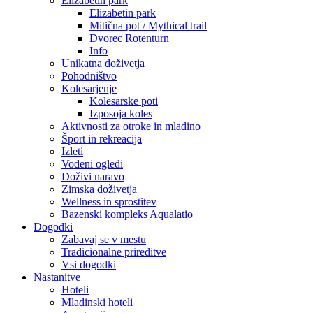
Elizabetin park
Elizabetin park
Mitična pot / Mythical trail
Dvorec Rotenturn
Info
Unikatna doživetja
Pohodništvo
Kolesarjenje
Kolesarske poti
Izposoja koles
Aktivnosti za otroke in mladino
Šport in rekreacija
Izleti
Vodeni ogledi
Doživi naravo
Zimska doživetja
Wellness in sprostitev
Bazenski kompleks Aqualatio
Dogodki
Zabavaj se v mestu
Tradicionalne prireditve
Vsi dogodki
Nastanitve
Hoteli
Mladinski hoteli