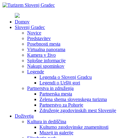
Domov
Slovenj Gradec
Novice
Predstavitev
Posebnosti mesta
Virtualna panorama
Kamera v živo
Splošne informacije
Nakupi spominkov
Legende
Legenda o Slovenj Gradcu
Legendi o Uršlji gori
Partnerstva in združenja
Partnerska mesta
Zelena shema slovenskega turizma
Partnerstvo za Pohorje
Združenje zgodovinskih mest Slovenije
Doživetja
Kultura in dediščina
Kulturno zgodovinske znamenitosti
Muzeji in galerije