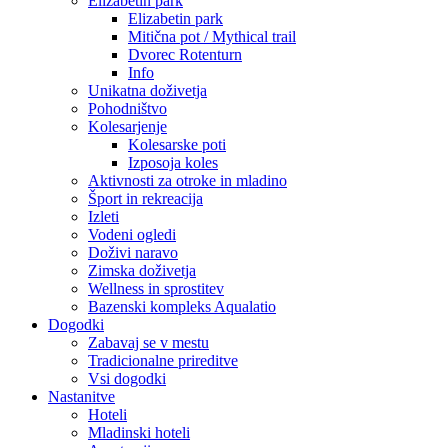
Elizabetin park
Elizabetin park
Mitična pot / Mythical trail
Dvorec Rotenturn
Info
Unikatna doživetja
Pohodništvo
Kolesarjenje
Kolesarske poti
Izposoja koles
Aktivnosti za otroke in mladino
Šport in rekreacija
Izleti
Vodeni ogledi
Doživi naravo
Zimska doživetja
Wellness in sprostitev
Bazenski kompleks Aqualatio
Dogodki
Zabavaj se v mestu
Tradicionalne prireditve
Vsi dogodki
Nastanitve
Hoteli
Mladinski hoteli