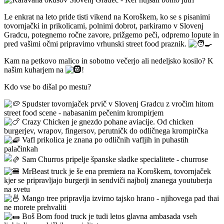
Le enkrat na leto pride tisti vikend na Koroškem, ko se s pisanimi
tovornjački in prikolicami, polnimi dobrot, parkiramo v Slovenj
Gradcu, potegnemo ročne zavore, prižgemo peči, odpremo lopute in
pred vašimi očmi pripravimo vrhunski street food praznik.
Kam na petkovo malico in sobotno večerjo ali nedeljsko kosilo? K
našim kuharjem na
!
Kdo vse bo dišal po mestu?
Spudster tovornjaček prvič v Slovenj Gradcu z vročim hitom
street food scene - nabasanim pečenim krompirjem
Crazy Chicken je gnezdo pohane aviacije. Od chicken
burgerjev, wrapov, fingersov, perutničk do odličnega krompirčka
Vafl prikolica je znana po odličnih vafljih in puhastih
palačinkah
Sam Churros pripelje španske sladke specialitete - churrose
MrBeast truck je še ena premiera na Koroškem, tovornjaček
kjer se pripravljajo burgerji in sendviči najbolj znanega youtuberja
na svetu
Mango tree pripravlja izvirno tajsko hrano - njihovega pad thai
ne morete prehvaliti
Boš Bom food truck je tudi letos glavna ambasada vseh