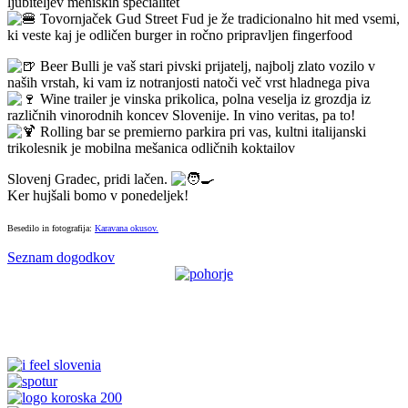
ljubiteljev mehiških specialitet
Tovornjaček Gud Street Fud je že tradicionalno hit med vsemi,
ki veste kaj je odličen burger in ročno pripravljen fingerfood
Beer Bulli je vaš stari pivski prijatelj, najbolj zlato vozilo v
naših vrstah, ki vam iz notranjosti natoči več vrst hladnega piva
Wine trailer je vinska prikolica, polna veselja iz grozdja iz
različnih vinorodnih koncev Slovenije. In vino veritas, pa to!
Rolling bar se premierno parkira pri vas, kultni italijanski
trikolesnik je mobilna mešanica odličnih koktailov
Slovenj Gradec, pridi lačen.
Ker hujšali bomo v ponedeljek!
Besedilo in fotografija:
Karavana okusov.
Seznam dogodkov