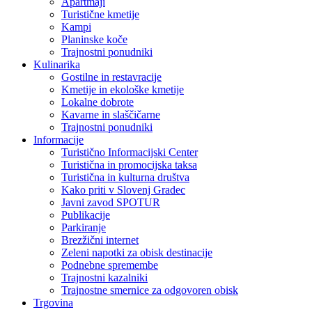
Apartmaji
Turistične kmetije
Kampi
Planinske koče
Trajnostni ponudniki
Kulinarika
Gostilne in restavracije
Kmetije in ekološke kmetije
Lokalne dobrote
Kavarne in slaščičarne
Trajnostni ponudniki
Informacije
Turistično Informacijski Center
Turistična in promocijska taksa
Turistična in kulturna društva
Kako priti v Slovenj Gradec
Javni zavod SPOTUR
Publikacije
Parkiranje
Brezžični internet
Zeleni napotki za obisk destinacije
Podnebne spremembe
Trajnostni kazalniki
Trajnostne smernice za odgovoren obisk
Trgovina