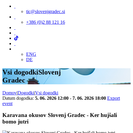
tic@slovenjgradec.si
+386 (0)2 88 121 16
ENG
DE
Vsi dogodki
Slovenj
Gradec
Domov
|
Dogodki
|
Vsi dogodki
Datum dogodka:
5. 06. 2026 12:00 - 7. 06. 2026 18:00
Export
event
Karavana okusov Slovenj Gradec - Ker hujšali
bomo jutri