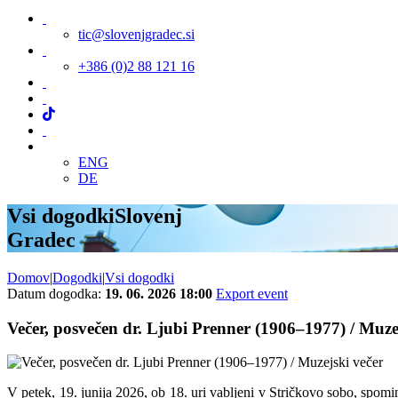
tic@slovenjgradec.si
+386 (0)2 88 121 16
ENG
DE
Vsi dogodki
Slovenj
Gradec
Domov
|
Dogodki
|
Vsi dogodki
Datum dogodka:
19. 06. 2026 18:00
Export event
Večer, posvečen dr. Ljubi Prenner (1906–1977) / Muze
V petek, 19. junija 2026, ob 18. uri vabljeni v Stričkovo sobo, spo