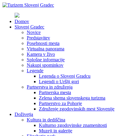
Domov
Slovenj Gradec
Novice
Predstavitev
Posebnosti mesta
Virtualna panorama
Kamera v živo
Splošne informacije
Nakupi spominkov
Legende
Legenda o Slovenj Gradcu
Legendi o Uršlji gori
Partnerstva in združenja
Partnerska mesta
Zelena shema slovenskega turizma
Partnerstvo za Pohorje
Združenje zgodovinskih mest Slovenije
Doživetja
Kultura in dediščina
Kulturno zgodovinske znamenitosti
Muzeji in galerije