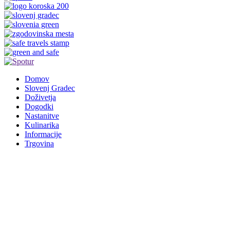
Domov
Slovenj Gradec
Doživetja
Dogodki
Nastanitve
Kulinarika
Informacije
Trgovina