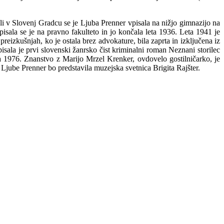
šoli v Slovenj Gradcu se je Ljuba Prenner vpisala na nižjo gimnazijo na
pisala se je na pravno fakulteto in jo končala leta 1936. Leta 1941 je
reizkušnjah, ko je ostala brez advokature, bila zaprta in izključena iz
pisala je prvi slovenski žanrsko čist kriminalni roman Neznani storilec
ta 1976. Znanstvo z Marijo Mrzel Krenker, ovdovelo gostilničarko, je
r. Ljube Prenner bo predstavila muzejska svetnica Brigita Rajšter.