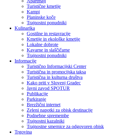
Apartmaji
Turistične kmetije
Kampi
Planinske koče
Trajnostni ponudniki
Kulinarika
Gostilne in restavracije
Kmetije in ekološke kmetije
Lokalne dobrote
Kavarne in slaščičarne
Trajnostni ponudniki
Informacije
Turistično Informacijski Center
Turistična in promocijska taksa
Turistična in kulturna društva
Kako priti v Slovenj Gradec
Javni zavod SPOTUR
Publikacije
Parkiranje
Brezžični internet
Zeleni napotki za obisk destinacije
Podnebne spremembe
Trajnostni kazalniki
Trajnostne smernice za odgovoren obisk
Trgovina