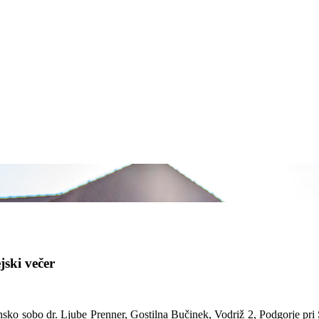
jski večer
minsko sobo dr. Ljube Prenner, Gostilna Bučinek, Vodriž 2, Podgorje pr