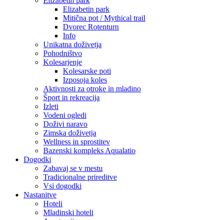
Elizabetin park
Elizabetin park
Mitična pot / Mythical trail
Dvorec Rotenturn
Info
Unikatna doživetja
Pohodništvo
Kolesarjenje
Kolesarske poti
Izposoja koles
Aktivnosti za otroke in mladino
Šport in rekreacija
Izleti
Vodeni ogledi
Doživi naravo
Zimska doživetja
Wellness in sprostitev
Bazenski kompleks Aqualatio
Dogodki
Zabavaj se v mestu
Tradicionalne prireditve
Vsi dogodki
Nastanitve
Hoteli
Mladinski hoteli