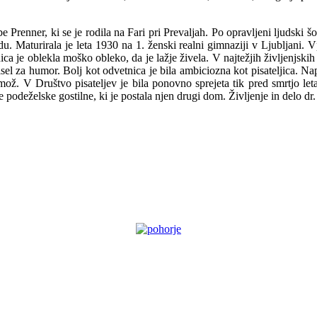
be Prenner, ki se je rodila na Fari pri Prevaljah. Po opravljeni ljudski 
du. Maturirala je leta 1930 na 1. ženski realni gimnaziji v Ljubljani. V
a je oblekla moško obleko, da je lažje živela. V najtežjih življenjskih p
isel za humor. Bolj kot odvetnica je bila ambiciozna kot pisateljica. Na
ož. V Društvo pisateljev je bila ponovno sprejeta tik pred smrtjo le
je podeželske gostilne, ki je postala njen drugi dom. Življenje in delo d