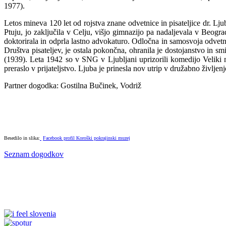
1977).
Letos mineva 120 let od rojstva znane odvetnice in pisateljice dr. Lju
Ptuju, jo zaključila v Celju, višjo gimnazijo pa nadaljevala v Beogra
doktorirala in odprla lastno advokaturo. Odločna in samosvoja odvetnic
Društva pisateljev, je ostala pokončna, ohranila je dostojanstvo in sm
(1939). Leta 1942 so v SNG v Ljubljani uprizorili komedijo Veliki m
preraslo v prijateljstvo. Ljuba je prinesla nov utrip v družabno življen
Partner dogodka: Gostilna Bučinek, Vodriž
Besedilo in slika:
Facebook profil Koroški pokrajinski muzej
Seznam dogodkov