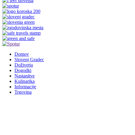
Domov
Slovenj Gradec
Doživetja
Dogodki
Nastanitve
Kulinarika
Informacije
Trgovina