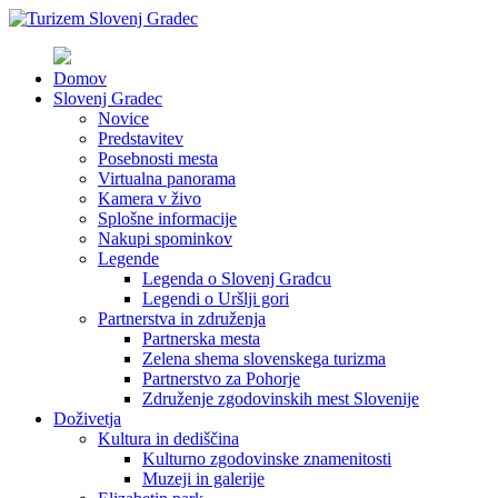
Domov
Slovenj Gradec
Novice
Predstavitev
Posebnosti mesta
Virtualna panorama
Kamera v živo
Splošne informacije
Nakupi spominkov
Legende
Legenda o Slovenj Gradcu
Legendi o Uršlji gori
Partnerstva in združenja
Partnerska mesta
Zelena shema slovenskega turizma
Partnerstvo za Pohorje
Združenje zgodovinskih mest Slovenije
Doživetja
Kultura in dediščina
Kulturno zgodovinske znamenitosti
Muzeji in galerije