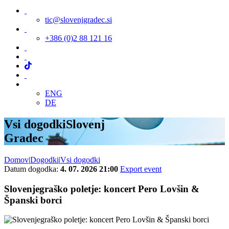
tic@slovenjgradec.si
+386 (0)2 88 121 16
ENG
DE
Vsi dogodki
Slovenj
Gradec
Domov
|
Dogodki
|
Vsi dogodki
Datum dogodka:
4. 07. 2026 21:00
Export event
Slovenjegraško poletje: koncert Pero Lovšin &
Španski borci