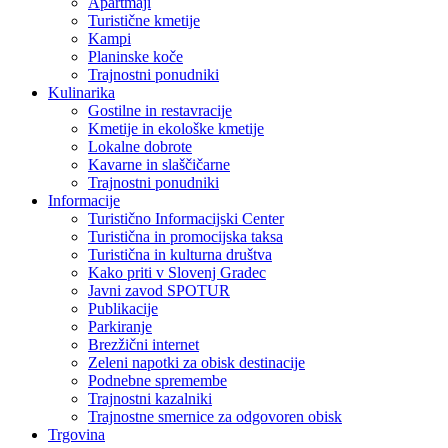
Apartmaji
Turistične kmetije
Kampi
Planinske koče
Trajnostni ponudniki
Kulinarika
Gostilne in restavracije
Kmetije in ekološke kmetije
Lokalne dobrote
Kavarne in slaščičarne
Trajnostni ponudniki
Informacije
Turistično Informacijski Center
Turistična in promocijska taksa
Turistična in kulturna društva
Kako priti v Slovenj Gradec
Javni zavod SPOTUR
Publikacije
Parkiranje
Brezžični internet
Zeleni napotki za obisk destinacije
Podnebne spremembe
Trajnostni kazalniki
Trajnostne smernice za odgovoren obisk
Trgovina