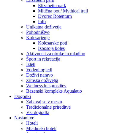
Elizabetin park
Elizabetin park
Mitična pot / Mythical trail
Dvorec Rotenturn
Info
Unikatna doživetja
Pohodništvo
Kolesarjenje
Kolesarske poti
Izposoja koles
Aktivnosti za otroke in mladino
Šport in rekreacija
Izleti
Vodeni ogledi
Doživi naravo
Zimska doživetja
Wellness in sprostitev
Bazenski kompleks Aqualatio
Dogodki
Zabavaj se v mestu
Tradicionalne prireditve
Vsi dogodki
Nastanitve
Hoteli
Mladinski hoteli