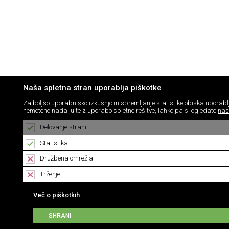
Naša spletna stran uporablja piškotke
Za boljšo uporabniško izkušnjo in spremljanje statistike obiska upora
nemoteno nadaljujte z uporabo spletne rešitve, lahko pa si ogledate
nas
Delovanje strani
Statistika
Družbena omrežja
Trženje
Več o piškotkih
SHRANI