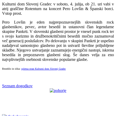
Kulturni dom Slovenj Gradec v soboto, 4. julija, ob 21. uri vabi v
atrij graščine Rotenturn na koncert Pero Lovšin & Španski borci.
Vstop prost.
Pero Lovšin je eden najprepoznavnejših slovenskih rock
glasbenikov, pevec, avtor besedil in ustanovni član legendarne
skupine Pankrti. V slovenski glasbeni prostor je vnesel punk rock ter
s svojo karizmo in družbenokritičnimi besedili močno zaznamoval
več generacij poslušalcev. Po delovanju v skupini Pankrti je uspešno
nadaljeval samostojno glasbeno pot in ustvaril številne priljubljene
skladbe. Njegovo ustvarjanje zaznamujejo energični nastopi, iskrena
besedila in prepoznaven glasbeni slog. Še danes velja za eno
najvplivnejših osebnosti slovenske popularne glasbe.
Besedilo in slika:
spletna stran Kulturni dom Slovenj Gradec
Seznam dogodkov