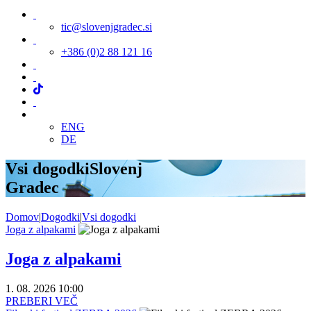
tic@slovenjgradec.si
+386 (0)2 88 121 16
ENG
DE
Vsi dogodki
Slovenj
Gradec
Domov
|
Dogodki
|
Vsi dogodki
Joga z alpakami
Joga z alpakami
1. 08. 2026 10:00
PREBERI VEČ