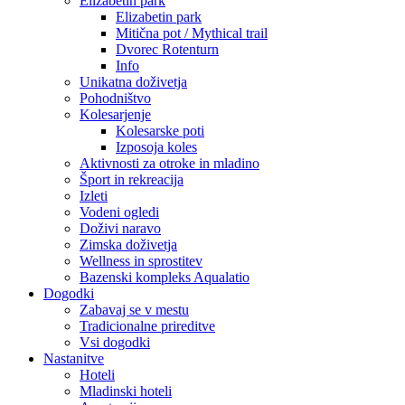
Elizabetin park
Elizabetin park
Mitična pot / Mythical trail
Dvorec Rotenturn
Info
Unikatna doživetja
Pohodništvo
Kolesarjenje
Kolesarske poti
Izposoja koles
Aktivnosti za otroke in mladino
Šport in rekreacija
Izleti
Vodeni ogledi
Doživi naravo
Zimska doživetja
Wellness in sprostitev
Bazenski kompleks Aqualatio
Dogodki
Zabavaj se v mestu
Tradicionalne prireditve
Vsi dogodki
Nastanitve
Hoteli
Mladinski hoteli