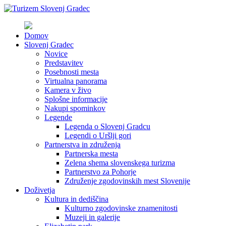
Domov
Slovenj Gradec
Novice
Predstavitev
Posebnosti mesta
Virtualna panorama
Kamera v živo
Splošne informacije
Nakupi spominkov
Legende
Legenda o Slovenj Gradcu
Legendi o Uršlji gori
Partnerstva in združenja
Partnerska mesta
Zelena shema slovenskega turizma
Partnerstvo za Pohorje
Združenje zgodovinskih mest Slovenije
Doživetja
Kultura in dediščina
Kulturno zgodovinske znamenitosti
Muzeji in galerije