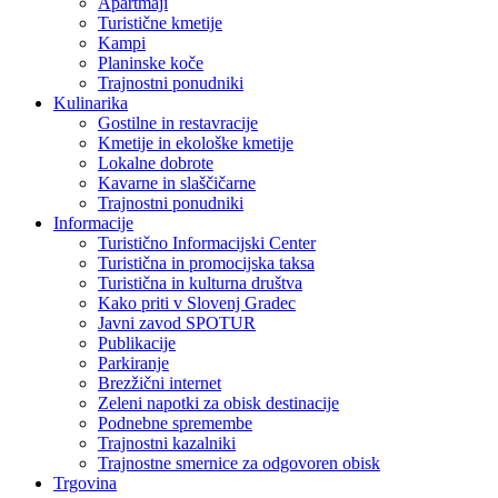
Apartmaji
Turistične kmetije
Kampi
Planinske koče
Trajnostni ponudniki
Kulinarika
Gostilne in restavracije
Kmetije in ekološke kmetije
Lokalne dobrote
Kavarne in slaščičarne
Trajnostni ponudniki
Informacije
Turistično Informacijski Center
Turistična in promocijska taksa
Turistična in kulturna društva
Kako priti v Slovenj Gradec
Javni zavod SPOTUR
Publikacije
Parkiranje
Brezžični internet
Zeleni napotki za obisk destinacije
Podnebne spremembe
Trajnostni kazalniki
Trajnostne smernice za odgovoren obisk
Trgovina