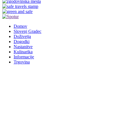
Domov
Slovenj Gradec
Doživetja
Dogodki
Nastanitve
Kulinarika
Informacije
Trgovina