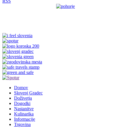
RSS
Domov
Slovenj Gradec
Doživetja
Dogodki
Nastanitve
Kulinarika
Informacije
Trgovina