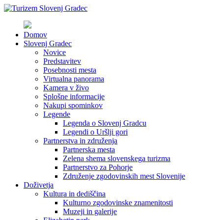
Domov
Slovenj Gradec
Novice
Predstavitev
Posebnosti mesta
Virtualna panorama
Kamera v živo
Splošne informacije
Nakupi spominkov
Legende
Legenda o Slovenj Gradcu
Legendi o Uršlji gori
Partnerstva in združenja
Partnerska mesta
Zelena shema slovenskega turizma
Partnerstvo za Pohorje
Združenje zgodovinskih mest Slovenije
Doživetja
Kultura in dediščina
Kulturno zgodovinske znamenitosti
Muzeji in galerije