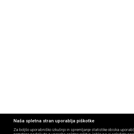
Naša spletna stran uporablja piškotke
Za boljšo uporabniško izkušnjo in spremljanje statistike obiska upora