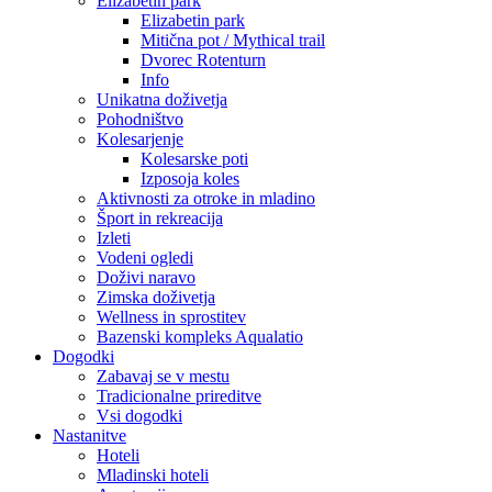
Elizabetin park
Elizabetin park
Mitična pot / Mythical trail
Dvorec Rotenturn
Info
Unikatna doživetja
Pohodništvo
Kolesarjenje
Kolesarske poti
Izposoja koles
Aktivnosti za otroke in mladino
Šport in rekreacija
Izleti
Vodeni ogledi
Doživi naravo
Zimska doživetja
Wellness in sprostitev
Bazenski kompleks Aqualatio
Dogodki
Zabavaj se v mestu
Tradicionalne prireditve
Vsi dogodki
Nastanitve
Hoteli
Mladinski hoteli