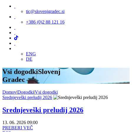
tic@slovenjgradec.si
+386 (0)2 88 121 16
ENG
DE
Vsi dogodki
Slovenj
Gradec
Domov
|
Dogodki
|
Vsi dogodki
Srednjeveški preludij 2026
Srednjeveški preludij 2026
13. 06. 2026 09:00
PREBERI VEČ