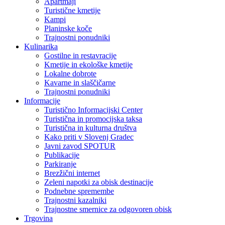
Apartmaji
Turistične kmetije
Kampi
Planinske koče
Trajnostni ponudniki
Kulinarika
Gostilne in restavracije
Kmetije in ekološke kmetije
Lokalne dobrote
Kavarne in slaščičarne
Trajnostni ponudniki
Informacije
Turistično Informacijski Center
Turistična in promocijska taksa
Turistična in kulturna društva
Kako priti v Slovenj Gradec
Javni zavod SPOTUR
Publikacije
Parkiranje
Brezžični internet
Zeleni napotki za obisk destinacije
Podnebne spremembe
Trajnostni kazalniki
Trajnostne smernice za odgovoren obisk
Trgovina