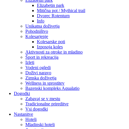
Elizabetin park
Elizabetin park
Mitična pot / Mythical trail
Dvorec Rotenturn
Info
Unikatna doživetja
Pohodništvo
Kolesarjenje
Kolesarske poti
Izposoja koles
Aktivnosti za otroke in mladino
Šport in rekreacija
Izleti
Vodeni ogledi
Doživi naravo
Zimska doživetja
Wellness in sprostitev
Bazenski kompleks Aqualatio
Dogodki
Zabavaj se v mestu
Tradicionalne prireditve
Vsi dogodki
Nastanitve
Hoteli
Mladinski hoteli