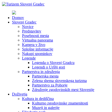
Domov
Slovenj Gradec
Novice
Predstavitev
Posebnosti mesta
Virtualna panorama
Kamera v živo
Splošne informacije
Nakupi spominkov
Legende
Legenda o Slovenj Gradcu
Legendi o Uršlji gori
Partnerstva in združenja
Partnerska mesta
Zelena shema slovenskega turizma
Partnerstvo za Pohorje
Združenje zgodovinskih mest Slovenije
Doživetja
Kultura in dediščina
Kulturno zgodovinske znamenitosti
Muzeji in galerije