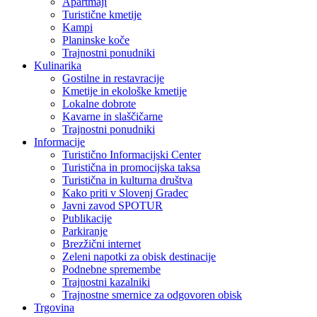
Apartmaji
Turistične kmetije
Kampi
Planinske koče
Trajnostni ponudniki
Kulinarika
Gostilne in restavracije
Kmetije in ekološke kmetije
Lokalne dobrote
Kavarne in slaščičarne
Trajnostni ponudniki
Informacije
Turistično Informacijski Center
Turistična in promocijska taksa
Turistična in kulturna društva
Kako priti v Slovenj Gradec
Javni zavod SPOTUR
Publikacije
Parkiranje
Brezžični internet
Zeleni napotki za obisk destinacije
Podnebne spremembe
Trajnostni kazalniki
Trajnostne smernice za odgovoren obisk
Trgovina