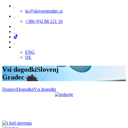
tic@slovenjgradec.si
+386 (0)2 88 121 16
ENG
DE
Vsi dogodki
Slovenj
Gradec
Domov
|
Dogodki
|
Vsi dogodki