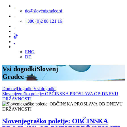
tic@slovenjgradec.si
+386 (0)2 88 121 16
ENG
DE
Vsi dogodki
Slovenj
Gradec
Domov
|
Dogodki
|
Vsi dogodki
Slovenjegraško poletje: OBČINSKA PROSLAVA OB DNEVU
DRŽAVNOSTI
Slovenjegraško poletje: OBČINSKA