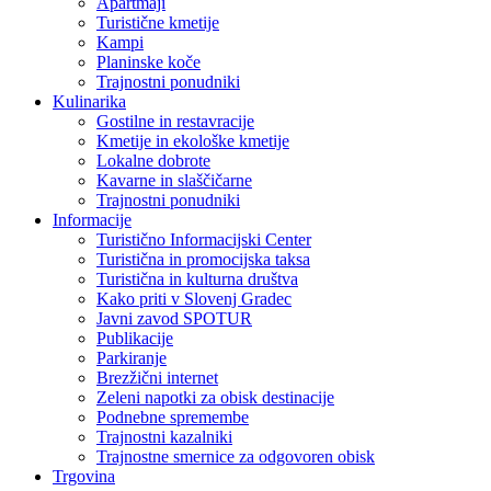
Apartmaji
Turistične kmetije
Kampi
Planinske koče
Trajnostni ponudniki
Kulinarika
Gostilne in restavracije
Kmetije in ekološke kmetije
Lokalne dobrote
Kavarne in slaščičarne
Trajnostni ponudniki
Informacije
Turistično Informacijski Center
Turistična in promocijska taksa
Turistična in kulturna društva
Kako priti v Slovenj Gradec
Javni zavod SPOTUR
Publikacije
Parkiranje
Brezžični internet
Zeleni napotki za obisk destinacije
Podnebne spremembe
Trajnostni kazalniki
Trajnostne smernice za odgovoren obisk
Trgovina