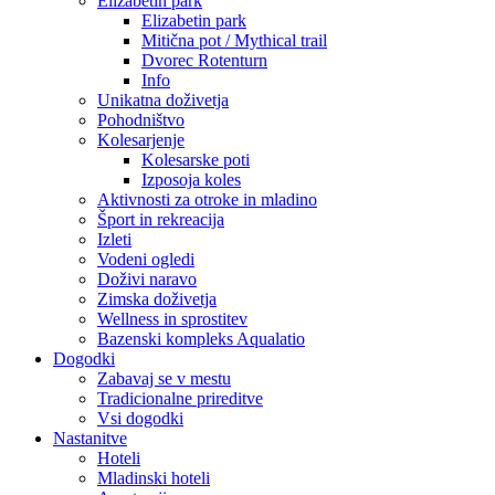
Elizabetin park
Elizabetin park
Mitična pot / Mythical trail
Dvorec Rotenturn
Info
Unikatna doživetja
Pohodništvo
Kolesarjenje
Kolesarske poti
Izposoja koles
Aktivnosti za otroke in mladino
Šport in rekreacija
Izleti
Vodeni ogledi
Doživi naravo
Zimska doživetja
Wellness in sprostitev
Bazenski kompleks Aqualatio
Dogodki
Zabavaj se v mestu
Tradicionalne prireditve
Vsi dogodki
Nastanitve
Hoteli
Mladinski hoteli