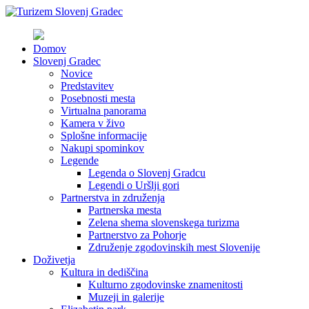
Domov
Slovenj Gradec
Novice
Predstavitev
Posebnosti mesta
Virtualna panorama
Kamera v živo
Splošne informacije
Nakupi spominkov
Legende
Legenda o Slovenj Gradcu
Legendi o Uršlji gori
Partnerstva in združenja
Partnerska mesta
Zelena shema slovenskega turizma
Partnerstvo za Pohorje
Združenje zgodovinskih mest Slovenije
Doživetja
Kultura in dediščina
Kulturno zgodovinske znamenitosti
Muzeji in galerije