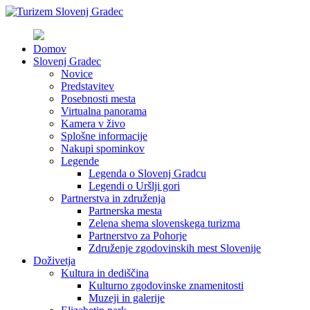
Domov
Slovenj Gradec
Novice
Predstavitev
Posebnosti mesta
Virtualna panorama
Kamera v živo
Splošne informacije
Nakupi spominkov
Legende
Legenda o Slovenj Gradcu
Legendi o Uršlji gori
Partnerstva in združenja
Partnerska mesta
Zelena shema slovenskega turizma
Partnerstvo za Pohorje
Združenje zgodovinskih mest Slovenije
Doživetja
Kultura in dediščina
Kulturno zgodovinske znamenitosti
Muzeji in galerije