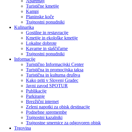
Apartmaji
Turistične kmetije
Kampi
Planinske koče
Trajnostni ponudniki
Kulinarika
Gostilne in restavracije
Kmetije in ekološke kmetije
Lokalne dobrote
Kavarne in slaščičarne
Trajnostni ponudniki
Informacije
Turistično Informacijski Center
Turistična in promocijska taksa
Turistična in kulturna društva
Kako priti v Slovenj Gradec
Javni zavod SPOTUR
Publikacije
Parkiranje
Brezžični internet
Zeleni napotki za obisk destinacije
Podnebne spremembe
Trajnostni kazalniki
Trajnostne smernice za odgovoren obisk
Trgovina