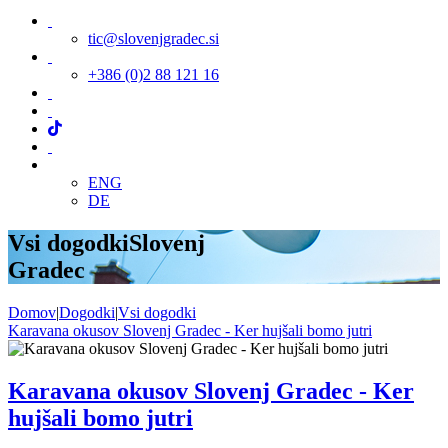
tic@slovenjgradec.si
+386 (0)2 88 121 16
ENG
DE
Vsi dogodki
Slovenj
Gradec
Domov
|
Dogodki
|
Vsi dogodki
Karavana okusov Slovenj Gradec - Ker hujšali bomo jutri
Karavana okusov Slovenj Gradec - Ker
hujšali bomo jutri