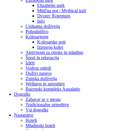
Elizabetin park
Elizabetin park
Mitična pot / Mythical trail
Dvorec Rotenturn
Info
Unikatna doživetja
Pohodništvo
Kolesarjenje
Kolesarske poti
Izposoja koles
Aktivnosti za otroke in mladino
Šport in rekreacija
Izleti
Vodeni ogledi
Doživi naravo
Zimska doživetja
Wellness in sprostitev
Bazenski kompleks Aqualatio
Dogodki
Zabavaj se v mestu
Tradicionalne prireditve
Vsi dogodki
Nastanitve
Hoteli
Mladinski hoteli