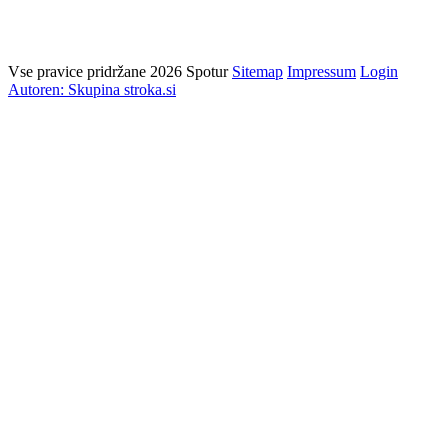
Vse pravice pridržane 2026 Spotur
Sitemap
Impressum
Login
Autoren: Skupina stroka.si