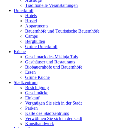
Ausflüge
Traditionelle Veranstaltungen
Unterkunft
Hotels
Hostel
Appartments
Bauernhöfe und Touristische Bauernhöfe
Camps
Berghütten
Grüne Unterkunft
Küche
Geschmack des Mislinja Tals
Gasthäuser und Restaurants
Biobauernhöfe und Bauernhöfe
Essen
Grüne Küche
Stadtzentrum
Besichtigung
Geschmäcke
Einkauf
Vergnügen Sie sich in der Stadt
Parken
Karte des Stadtzentrums
Verwöhnen Sie sich in der stadt
Kunsthandwerk