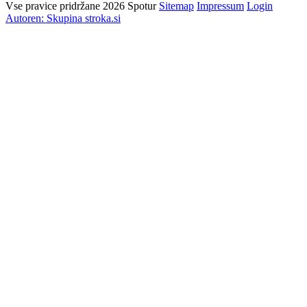
Vse pravice pridržane 2026 Spotur
Sitemap
Impressum
Login
Autoren: Skupina stroka.si