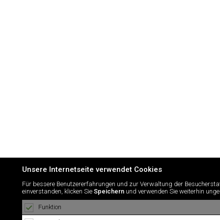
Unsere Internetseite verwendet Cookies
Für bessere Benutzererfahrungen und zur Verwaltung der Besuchersta
einverstanden, klicken Sie
Speichern
und verwenden Sie weiterhin ungest
Funktion