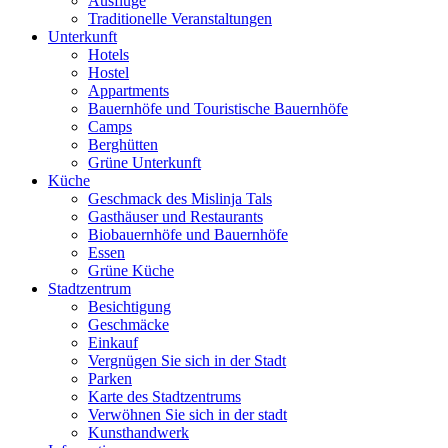
Ausflüge
Traditionelle Veranstaltungen
Unterkunft
Hotels
Hostel
Appartments
Bauernhöfe und Touristische Bauernhöfe
Camps
Berghütten
Grüne Unterkunft
Küche
Geschmack des Mislinja Tals
Gasthäuser und Restaurants
Biobauernhöfe und Bauernhöfe
Essen
Grüne Küche
Stadtzentrum
Besichtigung
Geschmäcke
Einkauf
Vergnügen Sie sich in der Stadt
Parken
Karte des Stadtzentrums
Verwöhnen Sie sich in der stadt
Kunsthandwerk