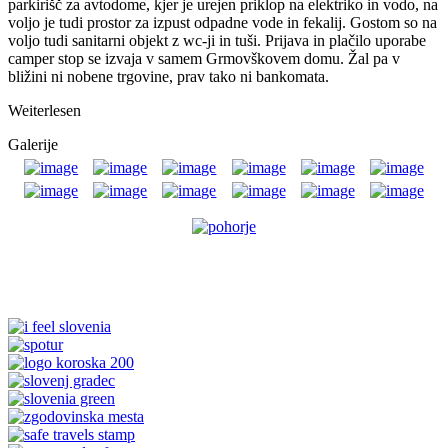
parkirišč za avtodome, kjer je urejen priklop na elektriko in vodo, na
voljo je tudi prostor za izpust odpadne vode in fekalij. Gostom so na
voljo tudi sanitarni objekt z wc-ji in tuši. Prijava in plačilo uporabe
camper stop se izvaja v samem Grmovškovem domu. Žal pa v
bližini ni nobene trgovine, prav tako ni bankomata.
Weiterlesen
Galerije