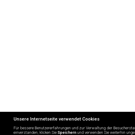
Unsere Internetseite verwendet Cookies
Für bessere Benutzererfahrungen und zur Verwaltung der Besuchersta
einverstanden, klicken Sie
Speichern
und verwenden Sie weiterhin ungest