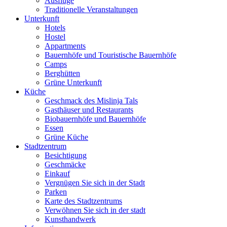
Ausflüge
Traditionelle Veranstaltungen
Unterkunft
Hotels
Hostel
Appartments
Bauernhöfe und Touristische Bauernhöfe
Camps
Berghütten
Grüne Unterkunft
Küche
Geschmack des Mislinja Tals
Gasthäuser und Restaurants
Biobauernhöfe und Bauernhöfe
Essen
Grüne Küche
Stadtzentrum
Besichtigung
Geschmäcke
Einkauf
Vergnügen Sie sich in der Stadt
Parken
Karte des Stadtzentrums
Verwöhnen Sie sich in der stadt
Kunsthandwerk