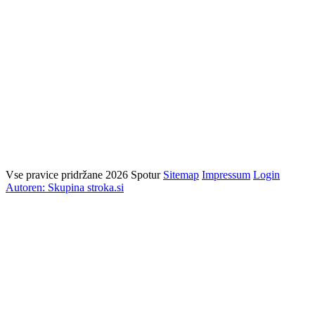
Vse pravice pridržane 2026 Spotur
Sitemap
Impressum
Login
Autoren: Skupina stroka.si