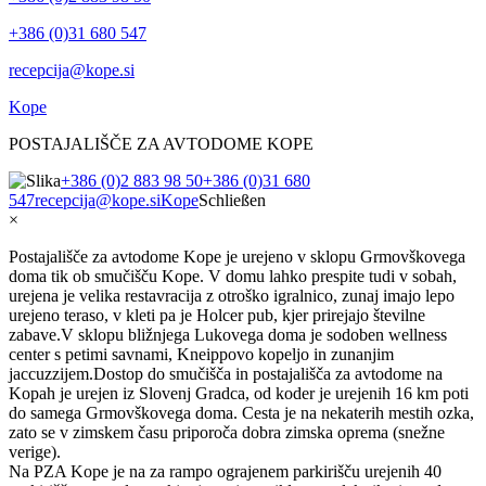
+386 (0)31 680 547
recepcija@kope.si
Kope
POSTAJALIŠČE ZA AVTODOME KOPE
+386 (0)2 883 98 50
+386 (0)31 680
547
recepcija@kope.si
Kope
Schließen
×
Postajališče za avtodome Kope je urejeno v sklopu Grmovškovega
doma tik ob smučišču Kope. V domu lahko prespite tudi v sobah,
urejena je velika restavracija z otroško igralnico, zunaj imajo lepo
urejeno teraso, v kleti pa je Holcer pub, kjer prirejajo številne
zabave.V sklopu bližnjega Lukovega doma je sodoben wellness
center s petimi savnami, Kneippovo kopeljo in zunanjim
jaccuzzijem.Dostop do smučišča in postajališča za avtodome na
Kopah je urejen iz Slovenj Gradca, od koder je urejenih 16 km poti
do samega Grmovškovega doma. Cesta je na nekaterih mestih ozka,
zato se v zimskem času priporoča dobra zimska oprema (snežne
verige).
Na PZA Kope je na za rampo ograjenem parkirišču urejenih 40