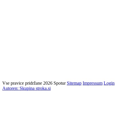
Vse pravice pridržane 2026 Spotur
Sitemap
Impressum
Login
Autoren: Skupina stroka.si