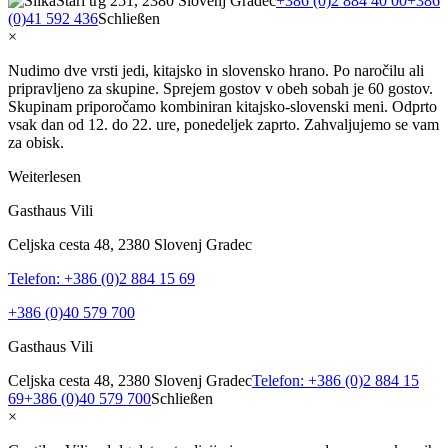
Stari trg 251, 2380 Slovenj Gradec
+386 (0)2 884 40 00
+386
(0)41 592 436
Schließen
×
Nudimo dve vrsti jedi, kitajsko in slovensko hrano. Po naročilu ali
pripravljeno za skupine. Sprejem gostov v obeh sobah je 60 gostov.
Skupinam priporočamo kombiniran kitajsko-slovenski meni. Odprto
vsak dan od 12. do 22. ure, ponedeljek zaprto. Zahvaljujemo se vam
za obisk.
Weiterlesen
Gasthaus Vili
Celjska cesta 48, 2380 Slovenj Gradec
Telefon: +386 (0)2 884 15 69
+386 (0)40 579 700
Gasthaus Vili
Celjska cesta 48, 2380 Slovenj Gradec
Telefon: +386 (0)2 884 15
69
+386 (0)40 579 700
Schließen
×