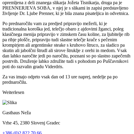
opremljena z deli znanega slikarja Jožeta Tisnikarja, druga pa je
PRENNERJEVA SOBA, v njej je s slikami in zapisi predstavljeno
življenje Dr. Ljube Prenner, ki je bila znana pisateljica in odvetnica.
Po prednaročilu vam za predjed pripravijo mežerli, ki je
tradicionalna koroška jed, telečjo obaro z ajdovimi žganci, poleg
klasičnega menija pripravijo v zimskem času koline, za ljubitelje rib
pa ribje plošče, pripravijo tudi slastne telečje krače s pečenim
krompirjem ali argentinske steake s kruhovo štruco, za sladico pa
skutin ali jabolčni štrudl ali sirove štruklje z orehi in medom. Vsak
dan lahko naročite jedi po naročilu, poznani so po slastno zapečenih
postrvih. Druženje lahko združite tudi s pohodom po Puščavnikovi
poti do razvalin gradu Viderdris.
Za vas imajo odprto vsak dan od 13 ure naprej, nedelje pa po
prednaročilu.
Weiterlesen
Gasthaus Neža
Vrhe 45, 2380 Slovenj Gradec
+386 (0)2 822 70 66