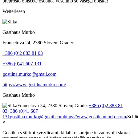
preprosto obiščete osebno. Veselimo se vašega obiska!
Weiterlesen
Gasthaus Murko
Francetova 24, 2380 Slovenj Gradec
+386 (0)2 883 81 03
+386 (0)41 607 131
gostilna.murko@gmail.com
https://www.gostilnamurko.com/
Gasthaus Murko
Francetova 24, 2380 Slovenj Gradec
+386 (0)2 883 81
03
+386 (0)41 607
131
gostilna.murko@gmail.com
https://www.gostilnamurko.com/
Schli
×
Gostilna s štirimi zvezdicami, ki lahko sprejme in zadovolji skoraj