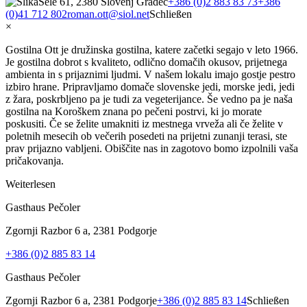
Sele 61, 2380 Slovenj Gradec
+386 (0)2 883 83 73
+386
(0)41 712 802
roman.ott@siol.net
Schließen
×
Gostilna Ott je družinska gostilna, katere začetki segajo v leto 1966.
Je gostilna dobrot s kvaliteto, odlično domačih okusov, prijetnega
ambienta in s prijaznimi ljudmi. V našem lokalu imajo gostje pestro
izbiro hrane. Pripravljamo domače slovenske jedi, morske jedi, jedi
z žara, poskrbljeno pa je tudi za vegeterijance. Še vedno pa je naša
gostilna na Koroškem znana po pečeni postrvi, ki jo morate
poskusiti. Če se želite umakniti iz mestnega vrveža ali če želite v
poletnih mesecih ob večerih posedeti na prijetni zunanji terasi, ste
prav prijazno vabljeni. Obiščite nas in zagotovo bomo izpolnili vaša
pričakovanja.
Weiterlesen
Gasthaus Pečoler
Zgornji Razbor 6 a, 2381 Podgorje
+386 (0)2 885 83 14
Gasthaus Pečoler
Zgornji Razbor 6 a, 2381 Podgorje
+386 (0)2 885 83 14
Schließen