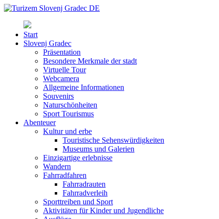
Start
Slovenj Gradec
Präsentation
Besondere Merkmale der stadt
Virtuelle Tour
Webcamera
Allgemeine Informationen
Souvenirs
Naturschönheiten
Sport Tourismus
Abenteuer
Kultur und erbe
Touristische Sehenswürdigkeiten
Museums und Galerien
Einzigartige erlebnisse
Wandern
Fahrradfahren
Fahrradrauten
Fahrradverleih
Sporttreiben und Sport
Aktivitäten für Kinder und Jugendliche