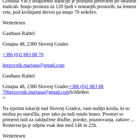
Gostilna Vili z dolgoletno tradicijo je poznana predvsem po okusnih
malicah. Imajo prostora za 120 ljudi v notranjih prostorih, na letnem
vrtu, pod krošnjami dreves pa imajo 70 sedežev.
Weiterlesen
Gasthaus Rahtel
Gmajna 48, 2380 Slovenj Gradec
+386 (0)2 883 88 70
brezovnik.marjana@gmail.com
Gasthaus Rahtel
Gmajna 48, 2380 Slovenj Gradec
+386 (0)2 883 88
70
brezovnik.marjana@gmail.com
Schließen
×
Na izjemni lokaciji nad Slovenj Gradcu, vam nudijo kosila, ki so
možna po naročilu, prav tako pa tudi ostalo hrano. Prostori so
primerni tudi za zaključene družbe, poroke, praznovanja, zabave ...
Restavracija je odprta vsak dan med 14h in 22h.
Weiterlesen