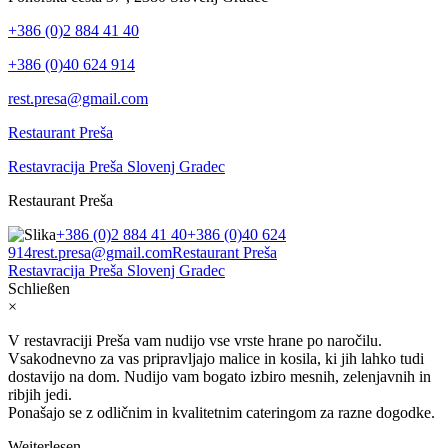
+386 (0)2 884 41 40
+386 (0)40 624 914
rest.presa@gmail.com
Restaurant Preša
Restavracija Preša Slovenj Gradec
Restaurant Preša
+386 (0)2 884 41 40
+386 (0)40 624
914
rest.presa@gmail.com
Restaurant Preša
Restavracija Preša Slovenj Gradec
Schließen
×
V restavraciji Preša vam nudijo vse vrste hrane po naročilu.
Vsakodnevno za vas pripravljajo malice in kosila, ki jih lahko tudi
dostavijo na dom. Nudijo vam bogato izbiro mesnih, zelenjavnih in
ribjih jedi.
Ponašajo se z odličnim in kvalitetnim cateringom za razne dogodke.
Weiterlesen