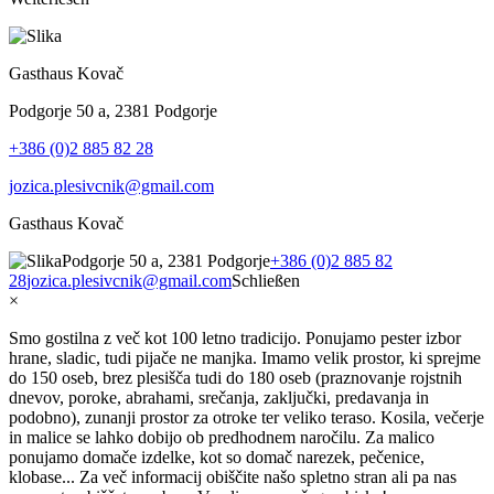
Gasthaus Kovač
Podgorje 50 a, 2381 Podgorje
+386 (0)2 885 82 28
jozica.plesivcnik@gmail.com
Gasthaus Kovač
Podgorje 50 a, 2381 Podgorje
+386 (0)2 885 82
28
jozica.plesivcnik@gmail.com
Schließen
×
Smo gostilna z več kot 100 letno tradicijo. Ponujamo pester izbor
hrane, sladic, tudi pijače ne manjka. Imamo velik prostor, ki sprejme
do 150 oseb, brez plesišča tudi do 180 oseb (praznovanje rojstnih
dnevov, poroke, abrahami, srečanja, zaključki, predavanja in
podobno), zunanji prostor za otroke ter veliko teraso. Kosila, večerje
in malice se lahko dobijo ob predhodnem naročilu. Za malico
ponujamo domače izdelke, kot so domač narezek, pečenice,
klobase... Za več informacij obiščite našo spletno stran ali pa nas