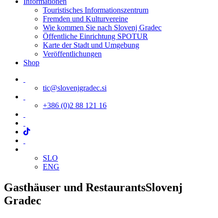
Informationen
Touristisches Informationszentrum
Fremden und Kulturvereine
Wie kommen Sie nach Slovenj Gradec
Öffentliche Einrichtung SPOTUR
Karte der Stadt und Umgebung
Veröffentlichungen
Shop
tic@slovenjgradec.si
+386 (0)2 88 121 16
SLO
ENG
Gasthäuser und Restaurants
Slovenj
Gradec