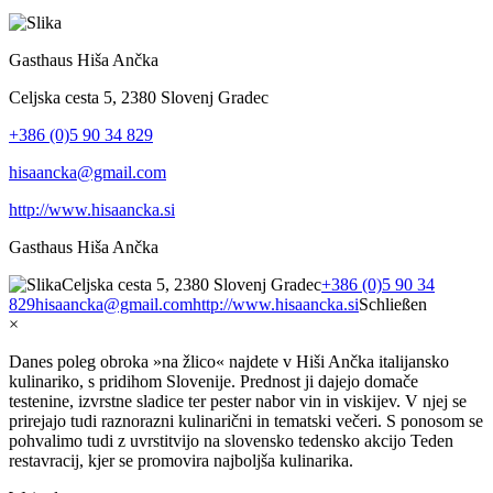
Gasthaus Hiša Ančka
Celjska cesta 5, 2380 Slovenj Gradec
+386 (0)5 90 34 829
hisaancka@gmail.com
http://www.hisaancka.si
Gasthaus Hiša Ančka
Celjska cesta 5, 2380 Slovenj Gradec
+386 (0)5 90 34
829
hisaancka@gmail.com
http://www.hisaancka.si
Schließen
×
Danes poleg obroka »na žlico« najdete v Hiši Ančka italijansko
kulinariko, s pridihom Slovenije. Prednost ji dajejo domače
testenine, izvrstne sladice ter pester nabor vin in viskijev. V njej se
prirejajo tudi raznorazni kulinarični in tematski večeri. S ponosom se
pohvalimo tudi z uvrstitvijo na slovensko tedensko akcijo Teden
restavracij, kjer se promovira najboljša kulinarika.