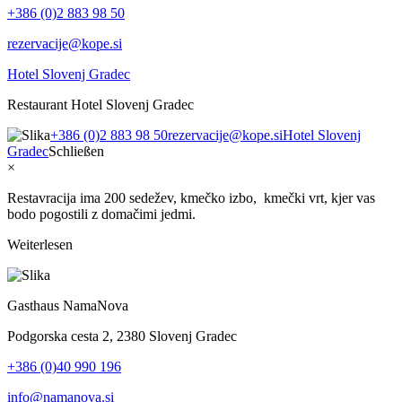
+386 (0)2 883 98 50
rezervacije@kope.si
Hotel Slovenj Gradec
Restaurant Hotel Slovenj Gradec
+386 (0)2 883 98 50
rezervacije@kope.si
Hotel Slovenj
Gradec
Schließen
×
Restavracija ima 200 sedežev, kmečko izbo, kmečki vrt, kjer vas
bodo pogostili z domačimi jedmi.
Weiterlesen
Gasthaus NamaNova
Podgorska cesta 2, 2380 Slovenj Gradec
+386 (0)40 990 196
info@namanova.si