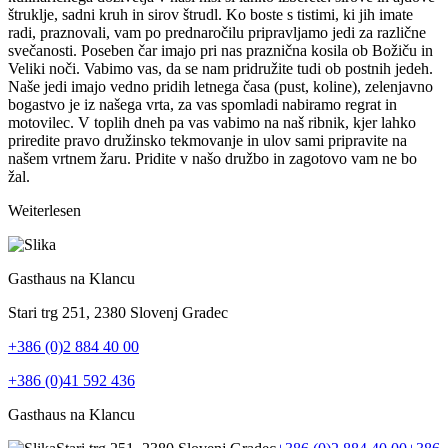
štruklje, sadni kruh in sirov štrudl. Ko boste s tistimi, ki jih imate
radi, praznovali, vam po prednaročilu pripravljamo jedi za različne
svečanosti. Poseben čar imajo pri nas praznična kosila ob Božiču in
Veliki noči. Vabimo vas, da se nam pridružite tudi ob postnih jedeh.
Naše jedi imajo vedno pridih letnega časa (pust, koline), zelenjavno
bogastvo je iz našega vrta, za vas spomladi nabiramo regrat in
motovilec. V toplih dneh pa vas vabimo na naš ribnik, kjer lahko
priredite pravo družinsko tekmovanje in ulov sami pripravite na
našem vrtnem žaru. Pridite v našo družbo in zagotovo vam ne bo
žal.
Weiterlesen
Gasthaus na Klancu
Stari trg 251, 2380 Slovenj Gradec
+386 (0)2 884 40 00
+386 (0)41 592 436
Gasthaus na Klancu