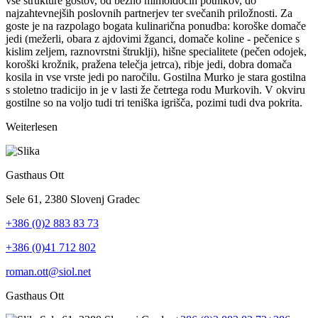
vse strukture gostov, od bežno mimoidočih potnikov, do
najzahtevnejših poslovnih partnerjev ter svečanih priložnosti. Za
goste je na razpolago bogata kulinarična ponudba: koroške domače
jedi (mežerli, obara z ajdovimi žganci, domače koline - pečenice s
kislim zeljem, raznovrstni štruklji), hišne specialitete (pečen odojek,
koroški krožnik, pražena telečja jetrca), ribje jedi, dobra domača
kosila in vse vrste jedi po naročilu. Gostilna Murko je stara gostilna
s stoletno tradicijo in je v lasti že četrtega rodu Murkovih. V okviru
gostilne so na voljo tudi tri teniška igrišča, pozimi tudi dva pokrita.
Weiterlesen
Gasthaus Ott
Sele 61, 2380 Slovenj Gradec
+386 (0)2 883 83 73
+386 (0)41 712 802
roman.ott@siol.net
Gasthaus Ott