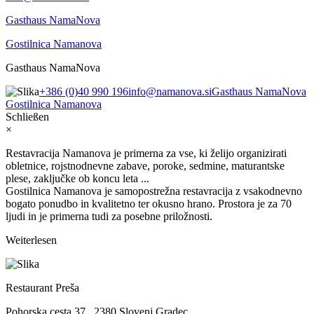
Gasthaus NamaNova
Gostilnica Namanova
Gasthaus NamaNova
+386 (0)40 990 196
info@namanova.si
Gasthaus NamaNova
Gostilnica Namanova
Schließen
×
Restavracija Namanova je primerna za vse, ki želijo organizirati
obletnice, rojstnodnevne zabave, poroke, sedmine, maturantske
plese, zaključke ob koncu leta ...
Gostilnica Namanova je samopostrežna restavracija z vsakodnevno
bogato ponudbo in kvalitetno ter okusno hrano. Prostora je za 70
ljudi in je primerna tudi za posebne priložnosti.
Weiterlesen
Restaurant Preša
Pohorska cesta 37 , 2380 Slovenj Gradec