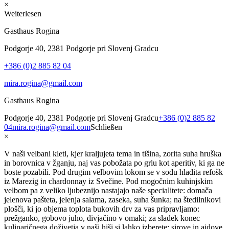
×
Weiterlesen
Gasthaus Rogina
Podgorje 40, 2381 Podgorje pri Slovenj Gradcu
+386 (0)2 885 82 04
mira.rogina@gmail.com
Gasthaus Rogina
Podgorje 40, 2381 Podgorje pri Slovenj Gradcu
+386 (0)2 885 82
04
mira.rogina@gmail.com
Schließen
×
V naši velbani kleti, kjer kraljujeta tema in tišina, zorita suha hruška
in borovnica v žganju, naj vas pobožata po grlu kot aperitiv, ki ga ne
boste pozabili. Pod drugim velbovim lokom se v sodu hladita refošk
iz Marezig in chardonnay iz Svečine. Pod mogočnim kuhinjskim
velbom pa z veliko ljubeznijo nastajajo naše specialitete: domača
jelenova pašteta, jelenja salama, zaseka, suha šunka; na štedilnikovi
plošči, ki jo objema toplota bukovih drv za vas pripravljamo:
prežganko, gobovo juho, divjačino v omaki; za sladek konec
kulinaričnega doživetja v naši hiši si lahko izberete: sirove in ajdove