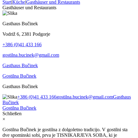
Start
|
Küche
|
Gasthäuser und Restaurants
Gasthäuser und Restaurants
Gasthaus Bučinek
Vodriž 6, 2381 Podgorje
+386 (0)41 433 166
gostilna.bucinek@gmail.com
Gasthaus Bučinek
Gostilna Bučinek
Gasthaus Bučinek
+386 (0)41 433 166
gostilna.bucinek@gmail.com
Gasthaus
Bučinek
Gostilna Bučinek
Schließen
×
Gostilna Bučinek je gostilna z dolgoletno tradicijo. V gostilni sta
dve spominski sobi, prva je TISNIKARJEVA SOBA, ki je