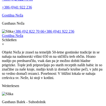
+386 (0)41 922 236
Gostilna Neža
Gasthaus Neža
+386 (0)2 822 70 66
+386 (0)41 922 236
Gostilna Neža
Schließen
×
Objekt Neža je zrasel na temeljih 50-letne gostinske tradicije in se
nahaja na nadmorski višini 650 m na stičišču treh občin. Hrano
nudijo po prednaročilu, vsak dan pa je možno dobiti hladne
prigrizke. Tople jedi pripravljajo po starih receptih naših babic in so
značilne za naše kraje, nudijo kruh iz domače krušne peči, v juhi pa
so vedno domači rezanci. Posebnost: V bližini lokala se nahaja
cerkvica sv. Neže, ki stoji v kotlini.
Weiterlesen
Gasthaus Balek - Suhodolnik