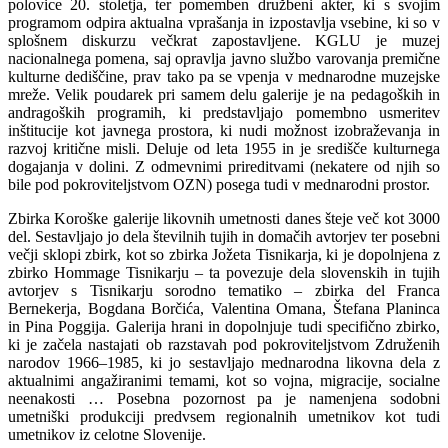
polovice 20. stoletja, ter pomemben družbeni akter, ki s svojim
programom odpira aktualna vprašanja in izpostavlja vsebine, ki so v
splošnem diskurzu večkrat zapostavljene. KGLU je muzej
nacionalnega pomena, saj opravlja javno službo varovanja premične
kulturne dediščine, prav tako pa se vpenja v mednarodne muzejske
mreže. Velik poudarek pri samem delu galerije je na pedagoških in
andragoških programih, ki predstavljajo pomembno usmeritev
inštitucije kot javnega prostora, ki nudi možnost izobraževanja in
razvoj kritične misli. Deluje od leta 1955 in je središče kulturnega
dogajanja v dolini. Z odmevnimi prireditvami (nekatere od njih so
bile pod pokroviteljstvom OZN) posega tudi v mednarodni prostor.
Zbirka Koroške galerije likovnih umetnosti danes šteje več kot 3000
del. Sestavljajo jo dela številnih tujih in domačih avtorjev ter posebni
večji sklopi zbirk, kot so zbirka Jožeta Tisnikarja, ki je dopolnjena z
zbirko Hommage Tisnikarju – ta povezuje dela slovenskih in tujih
avtorjev s Tisnikarju sorodno tematiko – zbirka del Franca
Bernekerja, Bogdana Borčića, Valentina Omana, Štefana Planinca
in Pina Poggija. Galerija hrani in dopolnjuje tudi specifično zbirko,
ki je začela nastajati ob razstavah pod pokroviteljstvom Združenih
narodov 1966–1985, ki jo sestavljajo mednarodna likovna dela z
aktualnimi angažiranimi temami, kot so vojna, migracije, socialne
neenakosti … Posebna pozornost pa je namenjena sodobni
umetniški produkciji predvsem regionalnih umetnikov kot tudi
umetnikov iz celotne Slovenije.