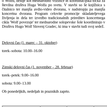
o Wolfu, deluje kot mednarodno vozlišče in koordinacijska točka za
številna društva Huga Wolfa po svetu. V stavbi so še knjižnica s
čitalnico ter manjša avdio-video dvorana, v nadstropju pa manjša
koncertna dvorana. Program celovite promocije skladateljevega
življenja in dela ter izvedbo tradicionalnih prireditev koncertnega
cikla 'Wolf povezuje' ter mednarodne solopevske šole koordinirajo v
Društvu Hugo Wolf Slovenj Gradec, ki ima v stavbi tudi svoj sedež.
Delovni čas (1. marec – 31. oktober)
torek–sobota: 10.00–16.00
Zimski delovni čas (1. november – 28. februar)
torek–petek: 9.00–16.00
sobota: 9.00–13.00
Ob ponedeljkih, nedeljah in praznikih zaprto.