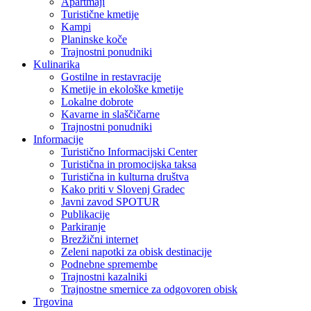
Apartmaji
Turistične kmetije
Kampi
Planinske koče
Trajnostni ponudniki
Kulinarika
Gostilne in restavracije
Kmetije in ekološke kmetije
Lokalne dobrote
Kavarne in slaščičarne
Trajnostni ponudniki
Informacije
Turistično Informacijski Center
Turistična in promocijska taksa
Turistična in kulturna društva
Kako priti v Slovenj Gradec
Javni zavod SPOTUR
Publikacije
Parkiranje
Brezžični internet
Zeleni napotki za obisk destinacije
Podnebne spremembe
Trajnostni kazalniki
Trajnostne smernice za odgovoren obisk
Trgovina