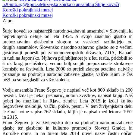
520
info.sg@kpm.si
Muzejska zbirka o ansamblu Štirje kovači
Koroški pokrajinski muzej
Koroški pokrajinski muzej
Zapri
Štirje kovači so najstarejši narodno-zabavni ansambel v Sloveniji, ki
neprekinjeno deluje od leta 1954. S svojo značilno glasbo in
prepoznavnim glasbenim slogom se vseskozi razlikujejo od
drugih ansamblov. Slovensko narodno-zabavno glasbo so z večimi
gostovanji ponesli po zahodnoevropskih državah, ZDA, Kanadi
in tudi na Japonsko. Njihova priljubljenost je z leti rastla, pridobili so
širok krog poslušalcev, vedno bolj so jih prepoznavale strokovne
komisije na festivalih. Leta 2000 so prejeli zlatega petelina, najvišje
priznanje na področju narodno-zabavne glasbe, valček Kam le čas
beži pa so razglasili za vižo stoletja.
Vodja ansambla Franc Šegovc je napisal več kot 800 skladb in 200
besedil. Izdal je nekaj pesmaric, notnih zvezkov, napisal knjigi Naš
pobej bo muzikant in Rjava zemlja. Leta 2015 je izdal knjigo
Šegovčeve melodije, valčki, polke, pesmi. V tem življenjskem delu
je zbral notne zapise 762 skladb, ki jih je napisal med letoma 1952
in 2015.
Franc Šegovc je za življenjsko delo na področju narodno-zabavne
glasbe ter glasbeno in kulturno promocijo Slovenj Gradca in
Koroške doma in na tujem leta 2014 prejel naziv častni občan