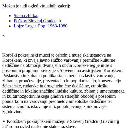
Možen je tudi ogled virtualnih galerij:
Stalna zbirka
,
Pečkov Slovenj Gradec
in
Lojze Logar. Pop! 1968-1980
.
×
Koroški pokrajinski muzej je osrednja muzejska ustanova na
Koroškem, ki izvaja javno službo varovanja premične kulturne
dediščine na območju dvanajstih občin Koroške regije in se s
posebnimi programi povezuje s Slovenci na avstrijskem Koroškem.
Poslanstvo in zbiralna politika sta usmerjena zlasti v varovanje,
zbiranje, proučevanje, prezentacijo in popularizacijo, konservacijo
železarske, rudarske in druge tehnične dediščine, etnološke
dediščine in lokalno značilne ljudske kulture, zbiranje umetnostnega
in kulturnozgodovinskega gradiva starejših obdobij s posebnim
poudarkom na varovanju predmetov arheološke dediščine ter
sistematično raziskovanje in izpopolnjevanje zbirk novejše
zgodovine.
V Koroškem pokrajinskem muzeju v Slovenj Gradcu (Glavni trg
24) so na ogled naslednje stalne razstave: