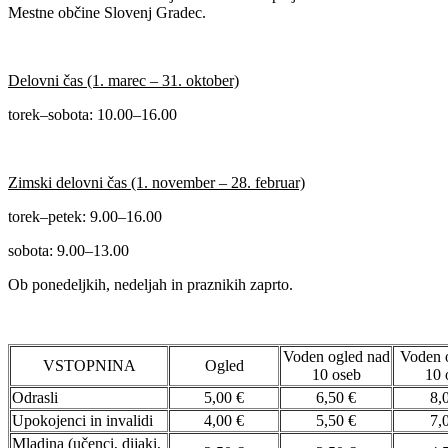
Mestne občine Slovenj Gradec.
Delovni čas (1. marec – 31. oktober)
torek–sobota: 10.00–16.00
Zimski delovni čas (1. november – 28. februar)
torek–petek: 9.00–16.00
sobota: 9.00–13.00
Ob ponedeljkih, nedeljah in praznikih zaprto.
Voden ogled nad
Voden 
VSTOPNINA
Ogled
10 oseb
10 
Odrasli
5,00 €
6,50 €
8,
Upokojenci in invalidi
4,00 €
5,50 €
7,
Mladina (učenci, dijaki,