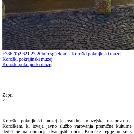
+386 (0)2 621 25 20
info.sg@kpm.si
Koroški pokrajinski muzej
Koroški pokrajinski muzej
Koroški pokrajinski muzej
Zapri
×
Koroški pokrajinski muzej je osrednja muzejska ustanova na
Koroškem, ki izvaja javno službo varovanja premične kulturne
dediščine na območju dvanajstih občin Koroške regije in se s