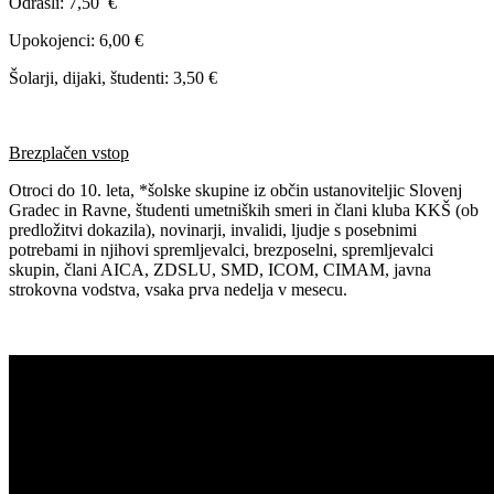
Odrasli: 7,50 €
Upokojenci: 6,00 €
Šolarji, dijaki, študenti: 3,50 €
Brezplačen vstop
Otroci do 10. leta, *šolske skupine iz občin ustanoviteljic Slovenj
Gradec in Ravne, študenti umetniških smeri in člani kluba KKŠ (ob
predložitvi dokazila), novinarji, invalidi, ljudje s posebnimi
potrebami in njihovi spremljevalci, brezposelni, spremljevalci
skupin, člani AICA, ZDSLU, SMD, ICOM, CIMAM, javna
strokovna vodstva, vsaka prva nedelja v mesecu.