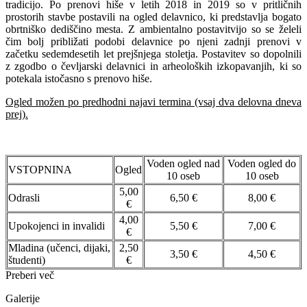
tradicijo. Po prenovi hiše v letih 2018 in 2019 so v pritličnih
prostorih stavbe postavili na ogled delavnico, ki predstavlja bogato
obrtniško dediščino mesta. Z ambientalno postavitvijo so se želeli
čim bolj približati podobi delavnice po njeni zadnji prenovi v
začetku sedemdesetih let prejšnjega stoletja. Postavitev so dopolnili
z zgodbo o čevljarski delavnici in arheoloških izkopavanjih, ki so
potekala istočasno s prenovo hiše.
Ogled možen po predhodni najavi termina (vsaj dva delovna dneva
prej).
Voden ogled nad
Voden ogled do
VSTOPNINA
Ogled
10 oseb
10 oseb
5,00
Odrasli
6,50 €
8,00 €
€
4,00
Upokojenci in invalidi
5,50 €
7,00 €
€
Mladina (učenci, dijaki,
2,50
3,50 €
4,50 €
študenti)
€
Preberi več
Galerije