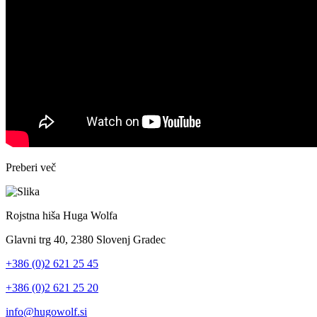
Preberi več
Rojstna hiša Huga Wolfa
Glavni trg 40, 2380 Slovenj Gradec
+386 (0)2 621 25 45
+386 (0)2 621 25 20
info@hugowolf.si