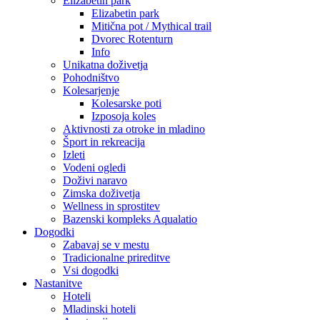
Elizabetin park
Elizabetin park
Mitična pot / Mythical trail
Dvorec Rotenturn
Info
Unikatna doživetja
Pohodništvo
Kolesarjenje
Kolesarske poti
Izposoja koles
Aktivnosti za otroke in mladino
Šport in rekreacija
Izleti
Vodeni ogledi
Doživi naravo
Zimska doživetja
Wellness in sprostitev
Bazenski kompleks Aqualatio
Dogodki
Zabavaj se v mestu
Tradicionalne prireditve
Vsi dogodki
Nastanitve
Hoteli
Mladinski hoteli