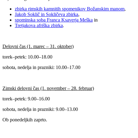
zbirka rimskih kamnitih spomenikov Božanskim manom
,
Jakob Soklič in Sokličeva zbirka
,
spominska soba Franca Ksaverja Meška
in
Tretjakova afriška zbirka
.
Delovni čas (1. marec – 31. oktober)
torek–petek: 10.00–18.00
sobota, nedelja in prazniki: 10.00–17.00
Zimski delovni čas (1. november – 28. februar)
torek–petek: 9.00–16.00
sobota, nedelja in prazniki: 9.00–13.00
Ob ponedeljkih zaprto.