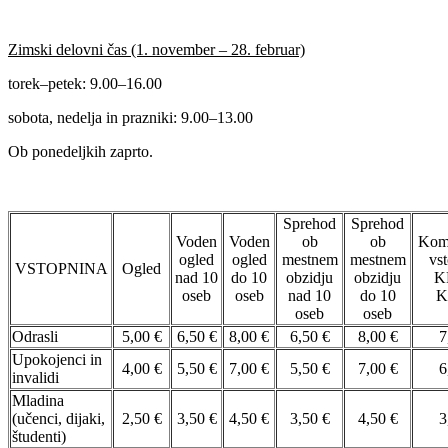
Zimski delovni čas (1. november – 28. februar)
torek–petek: 9.00–16.00
sobota, nedelja in prazniki: 9.00–13.00
Ob ponedeljkih zaprto.
Sprehod
Sprehod
Voden
Voden
ob
ob
Komb
ogled
ogled
mestnem
mestnem
vs
VSTOPNINA
Ogled
nad 10
do 10
obzidju
obzidju
K
oseb
oseb
nad 10
do 10
K
oseb
oseb
Odrasli
5,00 €
6,50 €
8,00 €
6,50 €
8,00 €
7
Upokojenci in
4,00 €
5,50 €
7,00 €
5,50 €
7,00 €
6
invalidi
Mladina
(učenci, dijaki,
2,50 €
3,50 €
4,50 €
3,50 €
4,50 €
3
študenti)