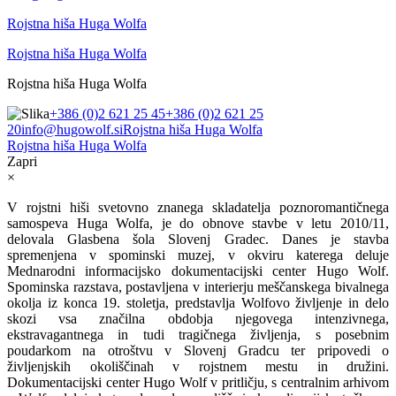
Rojstna hiša Huga Wolfa
Rojstna hiša Huga Wolfa
Rojstna hiša Huga Wolfa
+386 (0)2 621 25 45
+386 (0)2 621 25
20
info@hugowolf.si
Rojstna hiša Huga Wolfa
Rojstna hiša Huga Wolfa
Zapri
×
V rojstni hiši svetovno znanega skladatelja poznoromantičnega
samospeva Huga Wolfa, je do obnove stavbe v letu 2010/11,
delovala Glasbena šola Slovenj Gradec. Danes je stavba
spremenjena v spominski muzej, v okviru katerega deluje
Mednarodni informacijsko dokumentacijski center Hugo Wolf.
Spominska razstava, postavljena v interierju meščanskega bivalnega
okolja iz konca 19. stoletja, predstavlja Wolfovo življenje in delo
skozi vsa značilna obdobja njegovega intenzivnega,
ekstravagantnega in tudi tragičnega življenja, s posebnim
poudarkom na otroštvu v Slovenj Gradcu ter pripovedi o
življenjskih okoliščinah v rojstnem mestu in družini.
Dokumentacijski center Hugo Wolf v pritličju, s centralnim arhivom