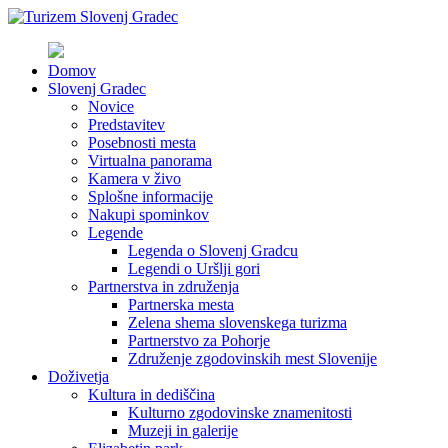
Domov
Slovenj Gradec
Novice
Predstavitev
Posebnosti mesta
Virtualna panorama
Kamera v živo
Splošne informacije
Nakupi spominkov
Legende
Legenda o Slovenj Gradcu
Legendi o Uršlji gori
Partnerstva in združenja
Partnerska mesta
Zelena shema slovenskega turizma
Partnerstvo za Pohorje
Združenje zgodovinskih mest Slovenije
Doživetja
Kultura in dediščina
Kulturno zgodovinske znamenitosti
Muzeji in galerije