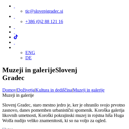
tic@slovenjgradec.si
+386 (0)2 88 121 16
ENG
DE
Muzeji in galerije
Slovenj
Gradec
Domov
|
Doživetja
|
Kultura in dediščina
|
Muzeji in galerije
Muzeji in galerije
Slovenj Gradec, staro mestno jedro je, ker je ohranilo svojo prvotno
zasnovo, danes pomemben urbanistični spomenik. Koroška galerija
likovnih umetnosti, Koroški pokrajinski muzej in rojstna hiša Huga
Wolfa nudijo veliko znamenitosti, ki so na voljo za ogled.