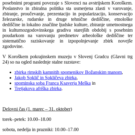
posebnimi programi povezuje s Slovenci na avstrijskem Koroškem.
Poslanstvo in zbiralna politika sta usmerjena zlasti v varovanje,
zbiranje, proučevanje, prezentacijo in popularizacijo, konservacijo
železarske, rudarske in druge tehnične dediščine, etnološke
dediščine in lokalno značilne ljudske kulture, zbiranje umetnostnega
in kulturnozgodovinskega gradiva starejših obdobij s posebnim
poudarkom na varovanju predmetov arheološke dediščine ter
sistematično raziskovanje in izpopolnjevanje zbirk novejše
zgodovine.
V Koroškem pokrajinskem muzeju v Slovenj Gradcu (Glavni trg
24) so na ogled naslednje stalne razstave:
zbirka rimskih kamnitih spomenikov Božanskim manom
,
Jakob Soklič in Sokličeva zbirka
,
spominska soba Franca Ksaverja Meška
in
Tretjakova afriška zbirka
.
Delovni čas (1. marec – 31. oktober)
torek–petek: 10.00–18.00
sobota, nedelja in prazniki: 10.00–17.00