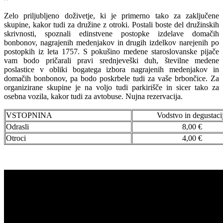
Zelo priljubljeno doživetje, ki je primerno tako za zaključene
skupine, kakor tudi za družine z otroki. Postali boste del družinskih
skrivnosti, spoznali edinstvene postopke izdelave domačih
bonbonov, nagrajenih medenjakov in drugih izdelkov narejenih po
postopkih iz leta 1757. S pokušino medene staroslovanske pijače
vam bodo pričarali pravi srednjeveški duh, številne medene
poslastice v obliki bogatega izbora nagrajenih medenjakov in
domačih bonbonov, pa bodo poskrbele tudi za vaše brbončice. Za
organizirane skupine je na voljo tudi parkirišče in sicer tako za
osebna vozila, kakor tudi za avtobuse. Nujna rezervacija.
VSTOPNINA
Vodstvo in degustaci
Odrasli
8,00 €
Otroci
4,00 €