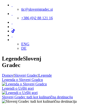
tic@slovenjgradec.si
+386 (0)2 88 121 16
ENG
DE
Legende
Slovenj
Gradec
Domov
|
Slovenj Gradec
|
Legende
Legenda o Slovenj Gradcu
Legendi o Uršlji gori
Slovenj Gradec tudi kot kulinarična destinacija