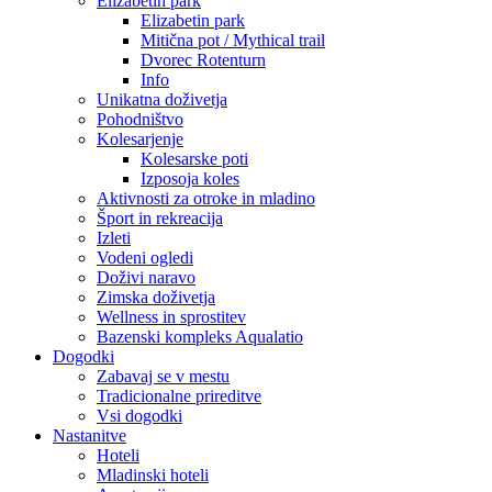
Elizabetin park
Elizabetin park
Mitična pot / Mythical trail
Dvorec Rotenturn
Info
Unikatna doživetja
Pohodništvo
Kolesarjenje
Kolesarske poti
Izposoja koles
Aktivnosti za otroke in mladino
Šport in rekreacija
Izleti
Vodeni ogledi
Doživi naravo
Zimska doživetja
Wellness in sprostitev
Bazenski kompleks Aqualatio
Dogodki
Zabavaj se v mestu
Tradicionalne prireditve
Vsi dogodki
Nastanitve
Hoteli
Mladinski hoteli