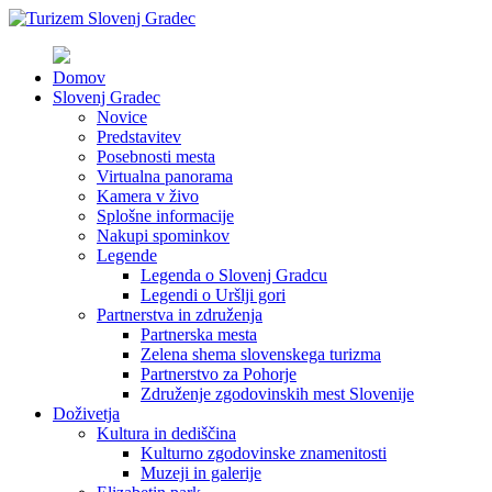
Domov
Slovenj Gradec
Novice
Predstavitev
Posebnosti mesta
Virtualna panorama
Kamera v živo
Splošne informacije
Nakupi spominkov
Legende
Legenda o Slovenj Gradcu
Legendi o Uršlji gori
Partnerstva in združenja
Partnerska mesta
Zelena shema slovenskega turizma
Partnerstvo za Pohorje
Združenje zgodovinskih mest Slovenije
Doživetja
Kultura in dediščina
Kulturno zgodovinske znamenitosti
Muzeji in galerije