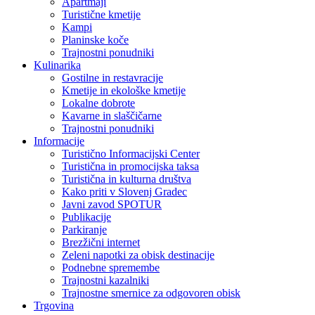
Apartmaji
Turistične kmetije
Kampi
Planinske koče
Trajnostni ponudniki
Kulinarika
Gostilne in restavracije
Kmetije in ekološke kmetije
Lokalne dobrote
Kavarne in slaščičarne
Trajnostni ponudniki
Informacije
Turistično Informacijski Center
Turistična in promocijska taksa
Turistična in kulturna društva
Kako priti v Slovenj Gradec
Javni zavod SPOTUR
Publikacije
Parkiranje
Brezžični internet
Zeleni napotki za obisk destinacije
Podnebne spremembe
Trajnostni kazalniki
Trajnostne smernice za odgovoren obisk
Trgovina