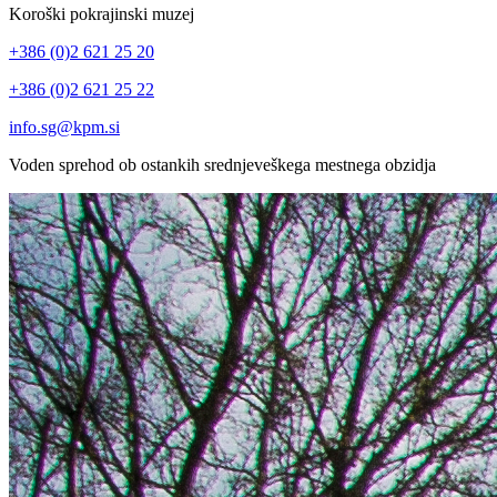
Koroški pokrajinski muzej
+386 (0)2 621 25 20
+386 (0)2 621 25 22
info.sg@kpm.si
Voden sprehod ob ostankih srednjeveškega mestnega obzidja