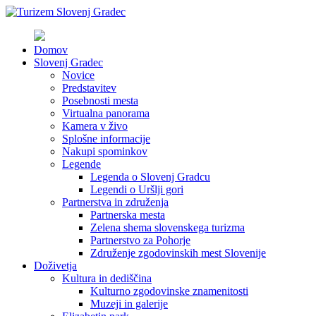
Domov
Slovenj Gradec
Novice
Predstavitev
Posebnosti mesta
Virtualna panorama
Kamera v živo
Splošne informacije
Nakupi spominkov
Legende
Legenda o Slovenj Gradcu
Legendi o Uršlji gori
Partnerstva in združenja
Partnerska mesta
Zelena shema slovenskega turizma
Partnerstvo za Pohorje
Združenje zgodovinskih mest Slovenije
Doživetja
Kultura in dediščina
Kulturno zgodovinske znamenitosti
Muzeji in galerije