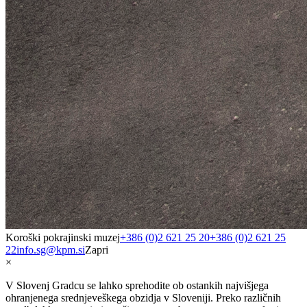
Koroški pokrajinski muzej
+386 (0)2 621 25 20
+386 (0)2 621 25
22
info.sg@kpm.si
Zapri
×
V Slovenj Gradcu se lahko sprehodite ob ostankih najvišjega
ohranjenega srednjeveškega obzidja v Sloveniji. Preko različnih