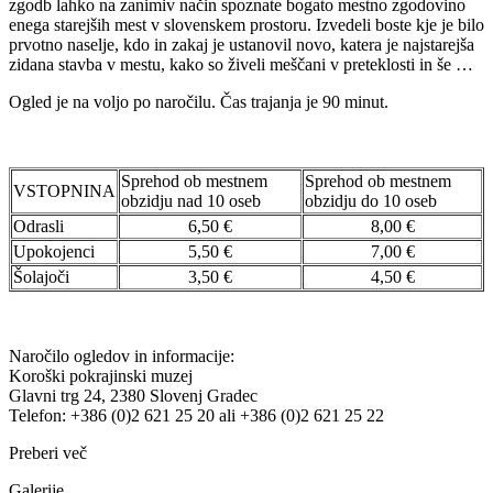
zgodb lahko na zanimiv način spoznate bogato mestno zgodovino
enega starejših mest v slovenskem prostoru. Izvedeli boste kje je bilo
prvotno naselje, kdo in zakaj je ustanovil novo, katera je najstarejša
zidana stavba v mestu, kako so živeli meščani v preteklosti in še …
Ogled je na voljo po naročilu. Čas trajanja je 90 minut.
Sprehod ob mestnem
Sprehod ob mestnem
VSTOPNINA
obzidju nad 10 oseb
obzidju do 10 oseb
Odrasli
6,50 €
8,00 €
Upokojenci
5,50 €
7,00 €
Šolajoči
3,50 €
4,50 €
Naročilo ogledov in informacije:
Koroški pokrajinski muzej
Glavni trg 24, 2380 Slovenj Gradec
Telefon: +386 (0)2 621 25 20 ali +386 (0)2 621 25 22
Preberi več
Galerije