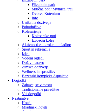
Elizabetin park
Elizabetin park
Mitična pot / Mythical trail
Dvorec Rotenturn
Info
Unikatna doživetja
Pohodništvo
Kolesarjenje
Kolesarske poti
Izposoja koles
Aktivnosti za otroke in mladino
Šport in rekreacija
Izleti
Vodeni ogledi
Doživi naravo
Zimska doživetja
Wellness in sprostitev
Bazenski kompleks Aqualatio
Dogodki
Zabavaj se v mestu
Tradicionalne prireditve
Vsi dogodki
Nastanitve
Hoteli
Mladinski hoteli