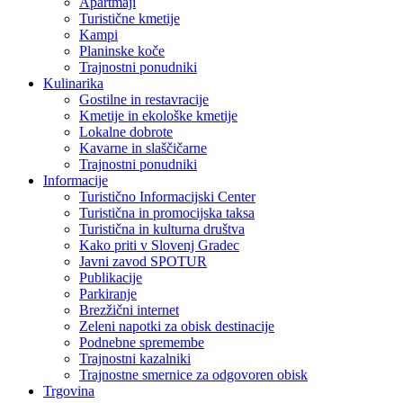
Apartmaji
Turistične kmetije
Kampi
Planinske koče
Trajnostni ponudniki
Kulinarika
Gostilne in restavracije
Kmetije in ekološke kmetije
Lokalne dobrote
Kavarne in slaščičarne
Trajnostni ponudniki
Informacije
Turistično Informacijski Center
Turistična in promocijska taksa
Turistična in kulturna društva
Kako priti v Slovenj Gradec
Javni zavod SPOTUR
Publikacije
Parkiranje
Brezžični internet
Zeleni napotki za obisk destinacije
Podnebne spremembe
Trajnostni kazalniki
Trajnostne smernice za odgovoren obisk
Trgovina