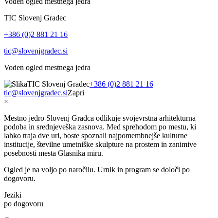
Voden ogled mestnega jedra
TIC Slovenj Gradec
+386 (0)2 881 21 16
tic@slovenjgradec.si
Voden ogled mestnega jedra
TIC Slovenj Gradec
+386 (0)2 881 21 16
tic@slovenjgradec.si
Zapri
×
Mestno jedro Slovenj Gradca odlikuje svojevrstna arhitekturna
podoba in srednjeveška zasnova. Med sprehodom po mestu, ki
lahko traja dve uri, boste spoznali najpomembnejše kulturne
institucije, številne umetniške skulpture na prostem in zanimive
posebnosti mesta Glasnika miru.
Ogled je na voljo po naročilu. Urnik in program se določi po
dogovoru.
Jeziki
po dogovoru