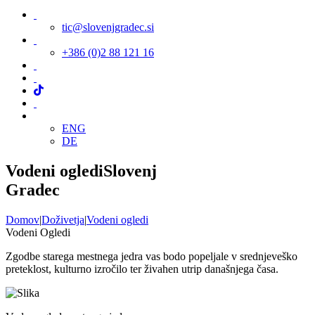
tic@slovenjgradec.si
+386 (0)2 88 121 16
ENG
DE
Vodeni ogledi
Slovenj
Gradec
Domov
|
Doživetja
|
Vodeni ogledi
Vodeni Ogledi
Zgodbe starega mestnega jedra vas bodo popeljale v srednjeveško
preteklost, kulturno izročilo ter živahen utrip današnjega časa.