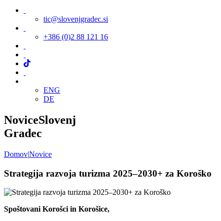
tic@slovenjgradec.si
+386 (0)2 88 121 16
ENG
DE
Novice
Slovenj
Gradec
Domov
|
Novice
Strategija razvoja turizma 2025–2030+ za Koroško
Spoštovani Korošci in Korošice,