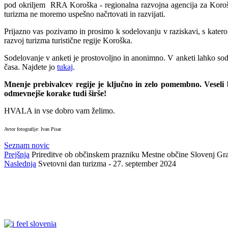
pod okriljem RRA Koroška - regionalna razvojna agencija za Korošk
turizma ne moremo uspešno načrtovati in razvijati.
Prijazno vas pozivamo in prosimo k sodelovanju v raziskavi, s katero
razvoj turizma turistične regije Koroška.
Sodelovanje v anketi je prostovoljno in anonimno. V anketi lahko sodel
časa. Najdete jo
tukaj
.
Mnenje prebivalcev regije je ključno in zelo pomembno. Veseli 
odmevnejše korake tudi širše!
HVALA in vse dobro vam želimo.
Avtor fotografije: Ivan Pisar
Seznam novic
Prejšnja
Prireditve ob občinskem prazniku Mestne občine Slovenj Gr
Naslednja
Svetovni dan turizma - 27. september 2024