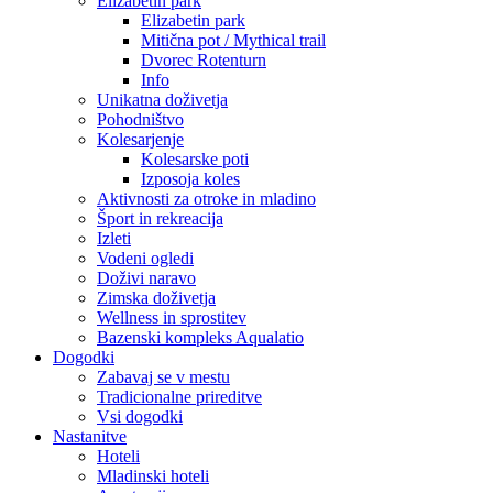
Elizabetin park
Elizabetin park
Mitična pot / Mythical trail
Dvorec Rotenturn
Info
Unikatna doživetja
Pohodništvo
Kolesarjenje
Kolesarske poti
Izposoja koles
Aktivnosti za otroke in mladino
Šport in rekreacija
Izleti
Vodeni ogledi
Doživi naravo
Zimska doživetja
Wellness in sprostitev
Bazenski kompleks Aqualatio
Dogodki
Zabavaj se v mestu
Tradicionalne prireditve
Vsi dogodki
Nastanitve
Hoteli
Mladinski hoteli