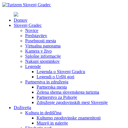
Domov
Slovenj Gradec
Novice
Predstavitev
Posebnosti mesta
Virtualna panorama
Kamera v živo
Splošne informacije
Nakupi spominkov
Legende
Legenda o Slovenj Gradcu
Legendi o Uršlji gori
Partnerstva in združenja
Partnerska mesta
Zelena shema slovenskega turizma
Partnerstvo za Pohorje
Združenje zgodovinskih mest Slovenije
Doživetja
Kultura in dediščina
Kulturno zgodovinske znamenitosti
Muzeji in galerije