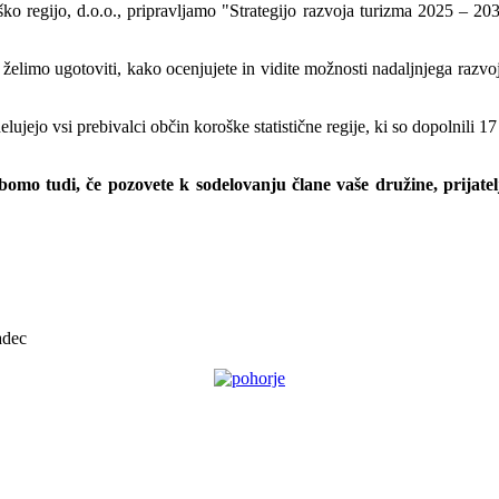
o regijo, d.o.o., pripravljamo "Strategijo razvoja turizma 2025 – 20
 želimo ugotoviti, kako ocenjujete in vidite možnosti nadaljnjega razv
ujejo vsi prebivalci občin koroške statistične regije, ki so dopolnili 1
bomo tudi, če pozovete k sodelovanju člane vaše družine, prijate
adec