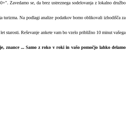
30+". Zavedamo se, da brez ustreznega sodelovanja z lokalno družbo
oja turizma. Na podlagi analize podatkov bomo oblikovali izhodišča za
7 let starosti. Reševanje ankete vam bo vzelo približno 10 minut vašega
lje, znance ... Samo z roko v roki in vašo pomočjo lahko delamo