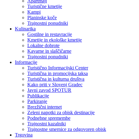
Apartmaji
Turistične kmetije
Kampi
Planinske koče
Trajnostni ponudniki
Kulinarika
Gostilne in restavracije
Kmetije in ekološke kmetije
Lokalne dobrote
Kavarne in slaščičarne
Trajnostni ponudniki
Informacije
Turistično Informacijski Center
Turistična in promocijska taksa
Turistična in kulturna društva
Kako priti v Slovenj Gradec
Javni zavod SPOTUR
Publikacije
Parkiranje
Brezžični internet
Zeleni napotki za obisk destinacije
Podnebne spremembe
Trajnostni kazalniki
Trajnostne smernice za odgovoren obisk
Trgovina