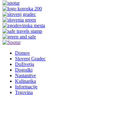
Domov
Slovenj Gradec
Doživetja
Dogodki
Nastanitve
Kulinarika
Informacije
Trgovina