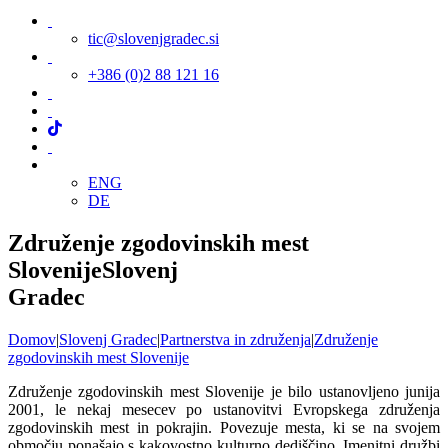
tic@slovenjgradec.si
+386 (0)2 88 121 16
ENG
DE
Združenje zgodovinskih mest
Slovenije
Slovenj
Gradec
Domov
|
Slovenj Gradec
|
Partnerstva in združenja
|
Združenje
zgodovinskih mest Slovenije
Združenje zgodovinskih mest Slovenije je bilo ustanovljeno junija
2001, le nekaj mesecev po ustanovitvi Evropskega združenja
zgodovinskih mest in pokrajin. Povezuje mesta, ki se na svojem
območju ponašajo s kakovostno kulturno dediščino. Imenitni družbi