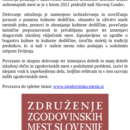
sedemnajstih mest se je z letom 2021 pridružil tudi Slovenj Gradec.
Delovanje združenja je namenjeno izobraževanju in osveščanju
javnosti o pomenu kulturne dediščine, ohranitvi in oživitvi starih
mestnih jeder, prenovi in ohranjanju kulturne dediščine, povečanju
turistične prepoznavnosti in privabljanju gostov ter izmenjavi
dragocenih izkušenj vključenih mest. Izpostavljene so zgodbe o
bogastvu kulture in kulturne dediščine, izročilu stoletij in tradiciji
prednikov, ki si tudi v našem mestu roko podajajo s sodobnim
utripom življenja.
Povezano in skupno delovanje ter izmenjava dobrih in manj dobrih
izkušenj občin in zgodovinskih mest s podobnimi problemi, izzivi in
idejami vodi k uspešnejšemu delu, boljšim rešitvam in s tem razvoju
naših zgodovinskih mest.
Povezava do spletne strani:
www.zgodovinska-mesta.si