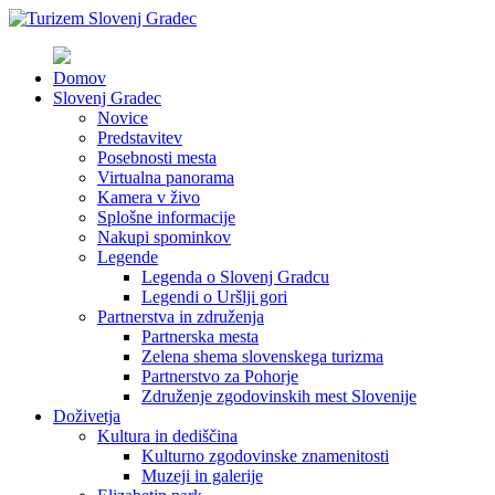
Domov
Slovenj Gradec
Novice
Predstavitev
Posebnosti mesta
Virtualna panorama
Kamera v živo
Splošne informacije
Nakupi spominkov
Legende
Legenda o Slovenj Gradcu
Legendi o Uršlji gori
Partnerstva in združenja
Partnerska mesta
Zelena shema slovenskega turizma
Partnerstvo za Pohorje
Združenje zgodovinskih mest Slovenije
Doživetja
Kultura in dediščina
Kulturno zgodovinske znamenitosti
Muzeji in galerije