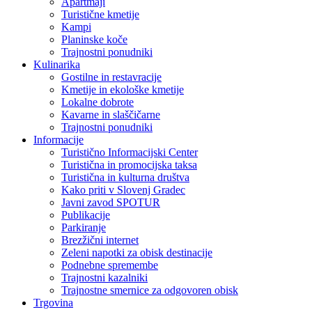
Apartmaji
Turistične kmetije
Kampi
Planinske koče
Trajnostni ponudniki
Kulinarika
Gostilne in restavracije
Kmetije in ekološke kmetije
Lokalne dobrote
Kavarne in slaščičarne
Trajnostni ponudniki
Informacije
Turistično Informacijski Center
Turistična in promocijska taksa
Turistična in kulturna društva
Kako priti v Slovenj Gradec
Javni zavod SPOTUR
Publikacije
Parkiranje
Brezžični internet
Zeleni napotki za obisk destinacije
Podnebne spremembe
Trajnostni kazalniki
Trajnostne smernice za odgovoren obisk
Trgovina