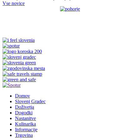
Vse novice
Domov
Slovenj Gradec
Doživetja
Dogodki
Nastanitve
Kulinarika
Informacije
Trgovina