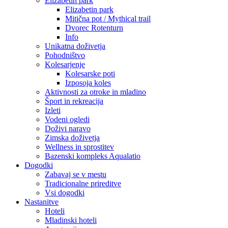
Elizabetin park
Elizabetin park
Mitična pot / Mythical trail
Dvorec Rotenturn
Info
Unikatna doživetja
Pohodništvo
Kolesarjenje
Kolesarske poti
Izposoja koles
Aktivnosti za otroke in mladino
Šport in rekreacija
Izleti
Vodeni ogledi
Doživi naravo
Zimska doživetja
Wellness in sprostitev
Bazenski kompleks Aqualatio
Dogodki
Zabavaj se v mestu
Tradicionalne prireditve
Vsi dogodki
Nastanitve
Hoteli
Mladinski hoteli