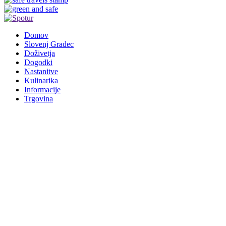
Domov
Slovenj Gradec
Doživetja
Dogodki
Nastanitve
Kulinarika
Informacije
Trgovina