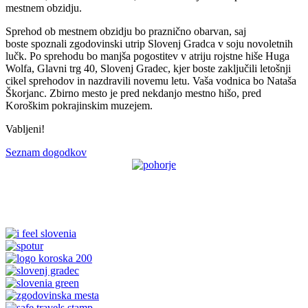
mestnem obzidju.
Sprehod ob mestnem obzidju bo praznično obarvan, saj
boste spoznali zgodovinski utrip Slovenj Gradca v soju novoletnih
lučk. Po sprehodu bo manjša pogostitev v atriju rojstne hiše Huga
Wolfa, Glavni trg 40, Slovenj Gradec, kjer boste zaključili letošnji
cikel sprehodov in nazdravili novemu letu. Vaša vodnica bo Nataša
Škorjanc. Zbirno mesto je pred nekdanjo mestno hišo, pred
Koroškim pokrajinskim muzejem.
Vabljeni!
Seznam dogodkov