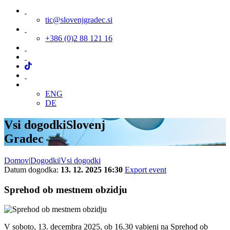
tic@slovenjgradec.si
+386 (0)2 88 121 16
ENG
DE
Vsi dogodki
Slovenj
Gradec
Domov
|
Dogodki
|
Vsi dogodki
Datum dogodka:
13. 12. 2025 16:30
Export event
Sprehod ob mestnem obzidju
V soboto, 13. decembra 2025, ob 16.30 vabjeni na Sprehod ob