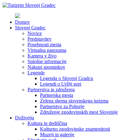
Domov
Slovenj Gradec
Novice
Predstavitev
Posebnosti mesta
Virtualna panorama
Kamera v živo
Splošne informacije
Nakupi spominkov
Legende
Legenda o Slovenj Gradcu
Legendi o Uršlji gori
Partnerstva in združenja
Partnerska mesta
Zelena shema slovenskega turizma
Partnerstvo za Pohorje
Združenje zgodovinskih mest Slovenije
Doživetja
Kultura in dediščina
Kulturno zgodovinske znamenitosti
Muzeji in galerije