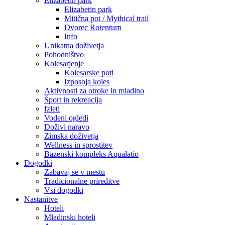
Elizabetin park
Elizabetin park
Mitična pot / Mythical trail
Dvorec Rotenturn
Info
Unikatna doživetja
Pohodništvo
Kolesarjenje
Kolesarske poti
Izposoja koles
Aktivnosti za otroke in mladino
Šport in rekreacija
Izleti
Vodeni ogledi
Doživi naravo
Zimska doživetja
Wellness in sprostitev
Bazenski kompleks Aqualatio
Dogodki
Zabavaj se v mestu
Tradicionalne prireditve
Vsi dogodki
Nastanitve
Hoteli
Mladinski hoteli