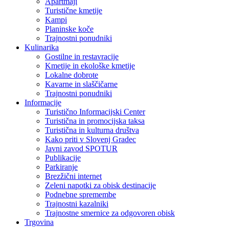
Apartmaji
Turistične kmetije
Kampi
Planinske koče
Trajnostni ponudniki
Kulinarika
Gostilne in restavracije
Kmetije in ekološke kmetije
Lokalne dobrote
Kavarne in slaščičarne
Trajnostni ponudniki
Informacije
Turistično Informacijski Center
Turistična in promocijska taksa
Turistična in kulturna društva
Kako priti v Slovenj Gradec
Javni zavod SPOTUR
Publikacije
Parkiranje
Brezžični internet
Zeleni napotki za obisk destinacije
Podnebne spremembe
Trajnostni kazalniki
Trajnostne smernice za odgovoren obisk
Trgovina