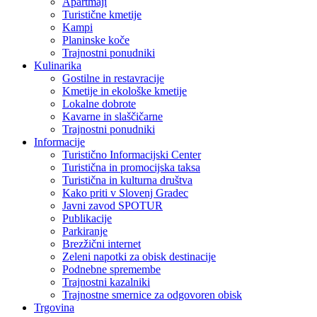
Apartmaji
Turistične kmetije
Kampi
Planinske koče
Trajnostni ponudniki
Kulinarika
Gostilne in restavracije
Kmetije in ekološke kmetije
Lokalne dobrote
Kavarne in slaščičarne
Trajnostni ponudniki
Informacije
Turistično Informacijski Center
Turistična in promocijska taksa
Turistična in kulturna društva
Kako priti v Slovenj Gradec
Javni zavod SPOTUR
Publikacije
Parkiranje
Brezžični internet
Zeleni napotki za obisk destinacije
Podnebne spremembe
Trajnostni kazalniki
Trajnostne smernice za odgovoren obisk
Trgovina