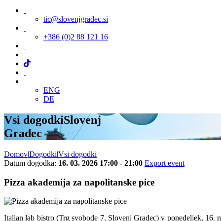
tic@slovenjgradec.si
+386 (0)2 88 121 16
ENG
DE
Vsi dogodki
Slovenj
Gradec
Domov
|
Dogodki
|
Vsi dogodki
Datum dogodka:
16. 03. 2026 17:00 - 21:00
Export event
Pizza akademija za napolitanske pice
Italian lab bistro (Trg svobode 7, Slovenj Gradec) v ponedeljek, 16.