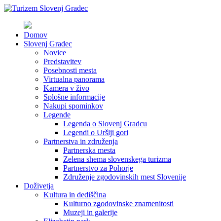
Domov
Slovenj Gradec
Novice
Predstavitev
Posebnosti mesta
Virtualna panorama
Kamera v živo
Splošne informacije
Nakupi spominkov
Legende
Legenda o Slovenj Gradcu
Legendi o Uršlji gori
Partnerstva in združenja
Partnerska mesta
Zelena shema slovenskega turizma
Partnerstvo za Pohorje
Združenje zgodovinskih mest Slovenije
Doživetja
Kultura in dediščina
Kulturno zgodovinske znamenitosti
Muzeji in galerije