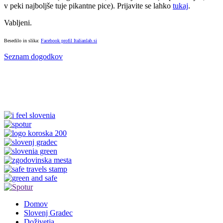
v peki najboljše tuje pikantne pice). Prijavite se lahko
tukaj
.
Vabljeni.
Besedilo in slika:
Facebook profil Italianlab.si
Seznam dogodkov
Domov
Slovenj Gradec
Doživetja