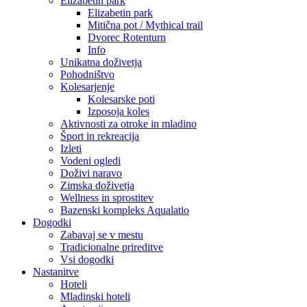
Elizabetin park
Elizabetin park
Mitična pot / Mythical trail
Dvorec Rotenturn
Info
Unikatna doživetja
Pohodništvo
Kolesarjenje
Kolesarske poti
Izposoja koles
Aktivnosti za otroke in mladino
Šport in rekreacija
Izleti
Vodeni ogledi
Doživi naravo
Zimska doživetja
Wellness in sprostitev
Bazenski kompleks Aqualatio
Dogodki
Zabavaj se v mestu
Tradicionalne prireditve
Vsi dogodki
Nastanitve
Hoteli
Mladinski hoteli