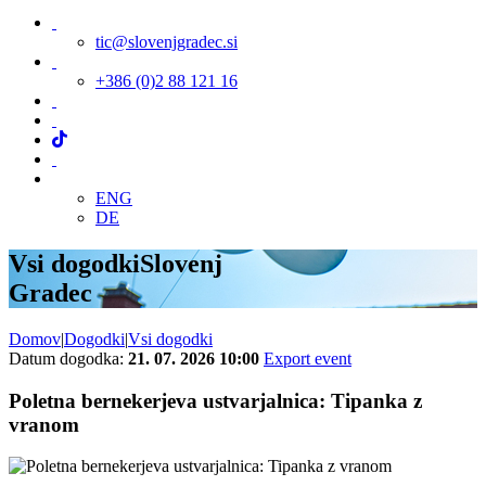
tic@slovenjgradec.si
+386 (0)2 88 121 16
ENG
DE
Vsi dogodki
Slovenj
Gradec
Domov
|
Dogodki
|
Vsi dogodki
Datum dogodka:
21. 07. 2026 10:00
Export event
Poletna bernekerjeva ustvarjalnica: Tipanka z
vranom