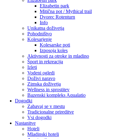
Elizabetin park
Elizabetin park
Mitična pot / Mythical trail
Dvorec Rotenturn
Info
Unikatna doživetja
Pohodništvo
Kolesarjenje
Kolesarske poti
Izposoja koles
Aktivnosti za otroke in mladino
Šport in rekreacija
Izleti
Vodeni ogledi
Doživi naravo
Zimska doživetja
Wellness in sprostitev
Bazenski kompleks Aqualatio
Dogodki
Zabavaj se v mestu
Tradicionalne prireditve
Vsi dogodki
Nastanitve
Hoteli
Mladinski hoteli