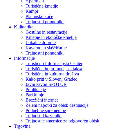
Apartmaji
Turistične kmetije
Kampi
Planinske koče
Trajnostni ponudniki
Kulinarika
Gostilne in restavracije
Kmetije in ekološke kmetije
Lokalne dobrote
Kavarne in slaščičarne
Trajnostni ponudniki
Informacije
Turistično Informacijski Center
Turistična in promocijska taksa
Turistična in kulturna društva
Kako priti v Slovenj Gradec
Javni zavod SPOTUR
Publikacije
Parkiranje
Brezžični internet
Zeleni napotki za obisk destinacije
Podnebne spremembe
Trajnostni kazalniki
Trajnostne smernice za odgovoren obisk
Trgovina