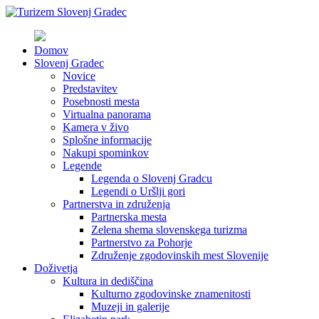
Domov
Slovenj Gradec
Novice
Predstavitev
Posebnosti mesta
Virtualna panorama
Kamera v živo
Splošne informacije
Nakupi spominkov
Legende
Legenda o Slovenj Gradcu
Legendi o Uršlji gori
Partnerstva in združenja
Partnerska mesta
Zelena shema slovenskega turizma
Partnerstvo za Pohorje
Združenje zgodovinskih mest Slovenije
Doživetja
Kultura in dediščina
Kulturno zgodovinske znamenitosti
Muzeji in galerije