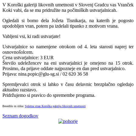
V Koroški galeriji likovnih umetnosti v Slovenj Gradcu vas Vranček
Koki vabi, da se mu pridružite na počitniških ustvarjalnicah.
Ogledali si bomo dela Jožeta Tisnikarja, na katerih je pogosto
upodobljen vran, potem pa izdelali tipanko z motivom vrana.
Vabljeni vsi, ki radi ustvarjate!
Ustvarjalnice so namenjene otrokom od 4. leta starosti naprej ter
osnovnošolcem.
Cena ustvarjalnice: 3 EUR
Število udeležencev na eni ustvarjalnici je omejeno na 15 otrok.
Prosimo, da prijave oddate najpozneje en dan pred ustvarjalnico.
Prijava:
nina.popic@glu-sg.si
/ 02 620 36 58
Spremljevalci otrok si lahko v času delavnic brezplačno ogledajo
aktualno razstavo.
Pridržujemo si pravico do spremembe programa.
Besedilo in slika:
Spletna stran Koroška galerija likovnih umetnosti
Seznam dogodkov