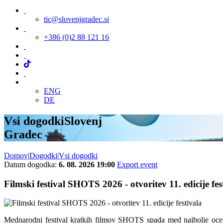
tic@slovenjgradec.si
+386 (0)2 88 121 16
ENG
DE
Vsi dogodki
Slovenj
Gradec
Domov
|
Dogodki
|
Vsi dogodki
Datum dogodka:
6. 08. 2026 19:00
Export event
Filmski festival SHOTS 2026 - otvoritev 11. edicije fes
Mednarodni festival kratkih filmov SHOTS spada med najbolje ocen