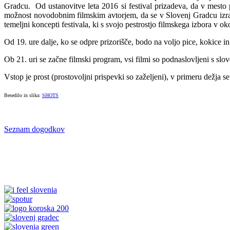
Gradcu. Od ustanovitve leta 2016 si festival prizadeva, da v mesto 
možnost novodobnim filmskim avtorjem, da se v Slovenj Gradcu izrazij
temeljni koncepti festivala, ki s svojo pestrostjo filmskega izbora v
Od 19. ure dalje, ko se odpre prizorišče, bodo na voljo pice, kokice in
Ob 21. uri se začne filmski program, vsi filmi so podnaslovljeni s sl
Vstop je prost (prostovoljni prispevki so zaželjeni), v primeru dežja
Besedilo in slika:
SHOTS
Seznam dogodkov