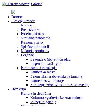
Domov
Slovenj Gradec
Novice
Predstavitev
Posebnosti mesta
Virtualna panorama
Kamera v živo
Splošne informacije
Nakupi spominkov
Legende
Legenda o Slovenj Gradcu
Legendi o Uršlji gori
Partnerstva in združenja
Partnerska mesta
Zelena shema slovenskega turizma
Partnerstvo za Pohorje
Združenje zgodovinskih mest Slovenije
Doživetja
Kultura in dediščina
Kulturno zgodovinske znamenitosti
Muzeji in galerije