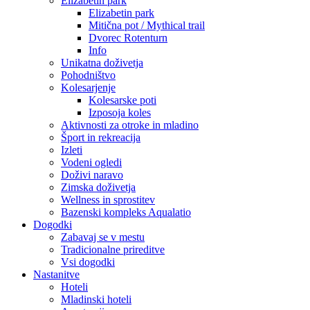
Elizabetin park
Elizabetin park
Mitična pot / Mythical trail
Dvorec Rotenturn
Info
Unikatna doživetja
Pohodništvo
Kolesarjenje
Kolesarske poti
Izposoja koles
Aktivnosti za otroke in mladino
Šport in rekreacija
Izleti
Vodeni ogledi
Doživi naravo
Zimska doživetja
Wellness in sprostitev
Bazenski kompleks Aqualatio
Dogodki
Zabavaj se v mestu
Tradicionalne prireditve
Vsi dogodki
Nastanitve
Hoteli
Mladinski hoteli