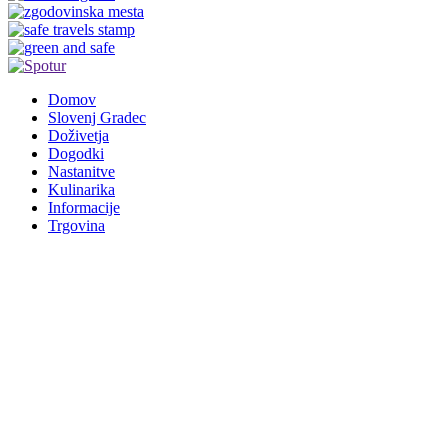
Domov
Slovenj Gradec
Doživetja
Dogodki
Nastanitve
Kulinarika
Informacije
Trgovina