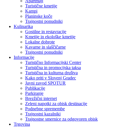
Apartmaji
Turistične kmetije
Kampi
Planinske koče
Trajnostni ponudniki
Kulinarika
Gostilne in restavracije
Kmetije in ekološke kmetije
Lokalne dobrote
Kavarne in slaščičarne
Trajnostni ponudniki
Informacije
Turistično Informacijski Center
Turistična in promocijska taksa
Turistična in kulturna društva
Kako priti v Slovenj Gradec
Javni zavod SPOTUR
Publikacije
Parkiranje
Brezžični internet
Zeleni napotki za obisk destinacije
Podnebne spremembe
Trajnostni kazalniki
Trajnostne smernice za odgovoren obisk
Trgovina