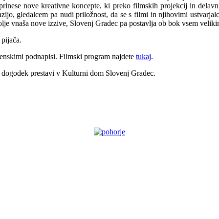
prinese nove kreativne koncepte, ki preko filmskih projekcij in dela
o, gledalcem pa nudi priložnost, da se s filmi in njihovimi ustvarjalci
 okolje vnaša nove izzive, Slovenj Gradec pa postavlja ob bok vsem veli
 pijača.
ovenskimi podnapisi. Filmski program najdete
tukaj
.
 se dogodek prestavi v Kulturni dom Slovenj Gradec.