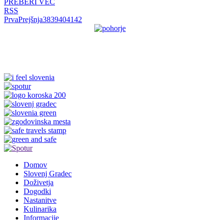
PREBERI VEČ
RSS
Prva
Prejšnja
38
39
40
41
42
Domov
Slovenj Gradec
Doživetja
Dogodki
Nastanitve
Kulinarika
Informacije