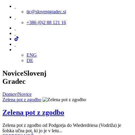
tic@slovenjgradec.si
+386 (0)2 88 121 16
ENG
DE
Novice
Slovenj
Gradec
Domov
|
Novice
Zelena pot z zgodbo
Zelena pot z zgodbo
Zelena pot z zgodbo od Podgorja do Wiederdriesa (Vodriža) je
šolska učna pot, ki jo je v letu...